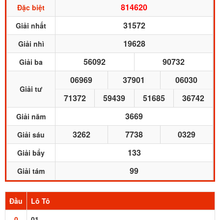
814620
Đặc biệt
31572
Giải nhất
19628
Giải nhì
56092
90732
Giải ba
06969
37901
06030
Giải tư
71372
59439
51685
36742
3669
Giải năm
3262
7738
0329
Giải sáu
133
Giải bẩy
99
Giải tám
Đầu
Lô Tô
0
01