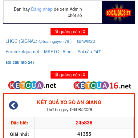
Bạn hãy
Đăng nhập
để xem Admin
chốt số
Tắt quảng cáo [X]
LHQC (SIGNAL:
)
sunwin20
@tuannguyen.76
Forumketqua.net
MKETQUA.net
Soi cầu 247
soi cầu mb 247
Tắt quảng cáo [X]
KẾT QUẢ XỔ SỐ AN GIANG
Thứ 5 ngày 06/08/2026
245836
Đặc biệt
41355
Giải nhất