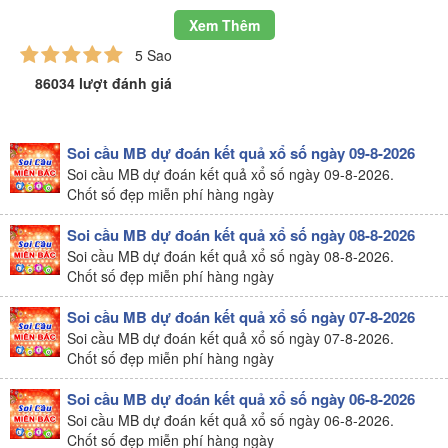
quả xổ số
. Như vậy việc
soi cầu lô
là soi xét diễn biến của việc
Xem Thêm
ghép hai vị trí trong bảng kết quả trong nhiều ngày liên tiếp.
5 Sao
86034
lượt đánh giá
Số Vị trí và tổng số cầu lô là bao nhiêu?
-
Khi
soi cầu miền bắc
bạn phải biết có bao nhiêu vị trí trong
bảng kết quả. Ở
giải đặc biệt
, 1, 2, giải 3 có 5 số. Vậy 10 giải sẽ
Soi cầu MB dự đoán kết quả xổ số ngày 09-8-2026
có 50 số.
Soi cầu MB dự đoán kết quả xổ số ngày 09-8-2026.
Chốt số đẹp miễn phí hàng ngày
-
40 số gồm 4 giải tư và 6 giải năm mỗi giải có 4 số, 3 giải 6 vậy
có 9 số. Giải 7 có 4 giải, mỗi giải 2 số là 8 số.
Soi cầu MB dự đoán kết quả xổ số ngày 08-8-2026
=> Như vậy ta có tất cả 50 + 40 + 9 + 8=107 số tương ứng 107
Soi cầu MB dự đoán kết quả xổ số ngày 08-8-2026.
Chốt số đẹp miễn phí hàng ngày
vị trí khác nhau.
-
Từ định nghĩa về
cầu lô
ta có thể hiểu rằng, ở mỗi vị trí có thể
Soi cầu MB dự đoán kết quả xổ số ngày 07-8-2026
ghép được 106 vị trí khác nhau để tạo thành 106
cầu lô
khác
Soi cầu MB dự đoán kết quả xổ số ngày 07-8-2026.
nhau. Theo phép tính giai thừa thì tổng số
cầu lô
ghép 2 vị trí
Chốt số đẹp miễn phí hàng ngày
khác nhau là [(107!)/(107-2)! X 2!] = 5671.
Soi cầu MB dự đoán kết quả xổ số ngày 06-8-2026
-
Thêm một điều người chơi cần chú ý là các vị trí không chỉ ghép
Soi cầu MB dự đoán kết quả xổ số ngày 06-8-2026.
với vị trí khác mà có thể ghép được với chính nó để có cặp số
Chốt số đẹp miễn phí hàng ngày