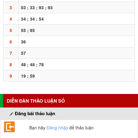
3
03 ; 33 ; 93 ; 93
4
34 ; 34 ; 54
5
55 ; 95
6
36
7
57
8
48 ; 48 ; 78
9
19 ; 59
DIỄN ĐÀN THẢO LUẬN SỐ
Đăng bài thảo luận
Bạn hãy
Đăng nhập
để thảo luận