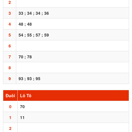
2
3
33 ; 34 ; 34 ; 36
4
48 ; 48
5
54 ; 55 ; 57 ; 59
6
7
70 ; 78
8
9
93 ; 93 ; 95
Đuôi
Lô Tô
0
70
1
11
2