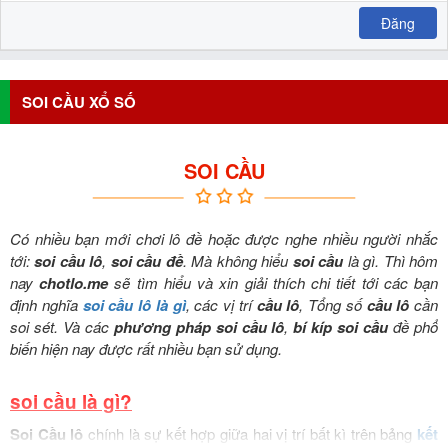
Đăng
SOI CẦU XỔ SỐ
SOI CẦU
Có nhiều bạn mới chơi lô đề hoặc được nghe nhiều người nhắc
tới:
soi cầu lô
,
soi cầu đề
. Mà không hiểu
soi cầu
là gì. Thì hôm
nay
chotlo.me
sẽ tìm hiểu và xin giải thích chi tiết tới các bạn
định nghĩa
soi cầu lô là gì
, các vị trí
cầu lô
, Tổng số
cầu lô
cần
soi sét. Và các
phương pháp soi cầu lô
,
bí kíp soi cầu
đề phổ
biến hiện nay được rất nhiều bạn sử dụng.
soi cầu
là gì?
Soi Cầu lô
chính là sự kết hợp giữa hai vị trí bất kì trên bảng
kết