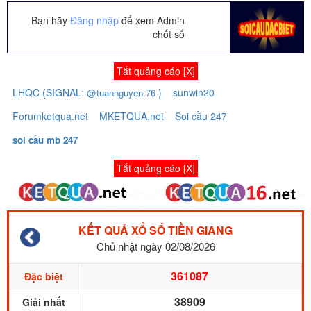
Bạn hãy
Đăng nhập
để xem Admin
chốt số
Tắt quảng cáo [X]
LHQC (SIGNAL:
)
sunwin20
@tuannguyen.76
Forumketqua.net
MKETQUA.net
Soi cầu 247
soi cầu mb 247
Tắt quảng cáo [X]
KẾT QUẢ XỔ SỐ TIỀN GIANG
Chủ nhật ngày 02/08/2026
361087
Đặc biệt
38909
Giải nhất