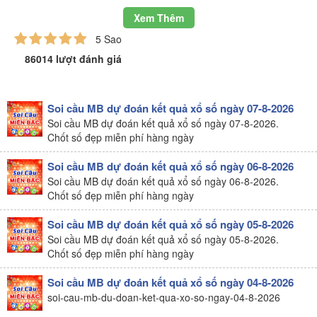
quả xổ số
. Như vậy việc
soi cầu lô
là soi xét diễn biến của việc
Xem Thêm
ghép hai vị trí trong bảng kết quả trong nhiều ngày liên tiếp.
5 Sao
86014
lượt đánh giá
Số Vị trí và tổng số cầu lô là bao nhiêu?
-
Khi
soi cầu miền bắc
bạn phải biết có bao nhiêu vị trí trong
bảng kết quả. Ở
giải đặc biệt
, 1, 2, giải 3 có 5 số. Vậy 10 giải sẽ
Soi cầu MB dự đoán kết quả xổ số ngày 07-8-2026
có 50 số.
Soi cầu MB dự đoán kết quả xổ số ngày 07-8-2026.
Chốt số đẹp miễn phí hàng ngày
-
40 số gồm 4 giải tư và 6 giải năm mỗi giải có 4 số, 3 giải 6 vậy
có 9 số. Giải 7 có 4 giải, mỗi giải 2 số là 8 số.
Soi cầu MB dự đoán kết quả xổ số ngày 06-8-2026
=> Như vậy ta có tất cả 50 + 40 + 9 + 8=107 số tương ứng 107
Soi cầu MB dự đoán kết quả xổ số ngày 06-8-2026.
Chốt số đẹp miễn phí hàng ngày
vị trí khác nhau.
-
Từ định nghĩa về
cầu lô
ta có thể hiểu rằng, ở mỗi vị trí có thể
Soi cầu MB dự đoán kết quả xổ số ngày 05-8-2026
ghép được 106 vị trí khác nhau để tạo thành 106
cầu lô
khác
Soi cầu MB dự đoán kết quả xổ số ngày 05-8-2026.
nhau. Theo phép tính giai thừa thì tổng số
cầu lô
ghép 2 vị trí
Chốt số đẹp miễn phí hàng ngày
khác nhau là [(107!)/(107-2)! X 2!] = 5671.
Soi cầu MB dự đoán kết quả xổ số ngày 04-8-2026
-
Thêm một điều người chơi cần chú ý là các vị trí không chỉ ghép
soi-cau-mb-du-doan-ket-qua-xo-so-ngay-04-8-2026
với vị trí khác mà có thể ghép được với chính nó để có cặp số