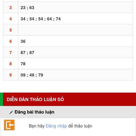
3
23 ; 63
4
34 ; 54 ; 54 ; 64 ; 74
5
6
36
7
87 ; 87
8
78
9
09 ; 49 ; 79
DIỄN ĐÀN THẢO LUẬN SỐ
Đăng bài thảo luận
Bạn hãy
Đăng nhập
để thảo luận