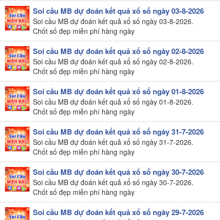
kép. Như vậy ta lại có thêm 107
cầu lô
số kép nữa để
đánh lô
Soi cầu MB dự đoán kết quả xổ số ngày 03-8-2026
đề
.
Soi cầu MB dự đoán kết quả xổ số ngày 03-8-2026.
-
Ngoài ra còn có cách ghép từng vị trí trong bảng kết quả với các
Chốt số đẹp miễn phí hàng ngày
số tự nhiên từ 0-9, có thêm 107×10=1070
cầu lô
nữa. Với cách
ghép này nhiều trường hợp ra
cầu lô
cực tốt.
Soi cầu MB dự đoán kết quả xổ số ngày 02-8-2026
Soi cầu MB dự đoán kết quả xổ số ngày 02-8-2026.
=> Vậy tổng lại ta có 5671 + 107 + 1070 = 6848 cầu lô
Chốt số đẹp miễn phí hàng ngày
Các phương pháp
soi cầu lô đề
:
Soi cầu MB dự đoán kết quả xổ số ngày 01-8-2026
Soi cầu MB dự đoán kết quả xổ số ngày 01-8-2026.
Mỗi một người chơi đều có những phương pháp
soi cầu
lô đề
Chốt số đẹp miễn phí hàng ngày
khác nhau, tuy nhiên cũng có nhiều phương pháp phổ biến như
sau:
Soi cầu MB dự đoán kết quả xổ số ngày 31-7-2026
Soi cầu MB dự đoán kết quả xổ số ngày 31-7-2026.
Chốt số đẹp miễn phí hàng ngày
1. PHƯƠNG PHÁP
SOI CẦU
LÔ:
Soi cầu MB dự đoán kết quả xổ số ngày 30-7-2026
Soi cầu MB dự đoán kết quả xổ số ngày 30-7-2026.
Phương pháp 1: Kinh nghiệm đơn thuần
Chốt số đẹp miễn phí hàng ngày
-
Nên tìm các
cầu lô đẹp
không gãy cụ thể cầu chạy tầm > 4,5
ngày trở lên bắt tay vào nuôi (Nên sử dụng kèm theo bọc lót để
Soi cầu MB dự đoán kết quả xổ số ngày 29-7-2026