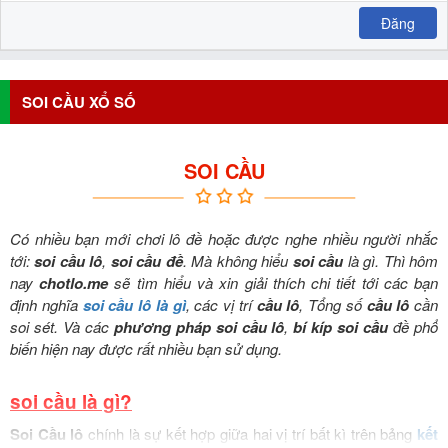
Đăng
SOI CẦU XỔ SỐ
SOI CẦU
Có nhiều bạn mới chơi lô đề hoặc được nghe nhiều người nhắc
tới:
soi cầu lô
,
soi cầu đề
. Mà không hiểu
soi cầu
là gì. Thì hôm
nay
chotlo.me
sẽ tìm hiểu và xin giải thích chi tiết tới các bạn
định nghĩa
soi cầu lô là gì
, các vị trí
cầu lô
, Tổng số
cầu lô
cần
soi sét. Và các
phương pháp soi cầu lô
,
bí kíp soi cầu
đề phổ
biến hiện nay được rất nhiều bạn sử dụng.
soi cầu
là gì?
Soi Cầu lô
chính là sự kết hợp giữa hai vị trí bất kì trên bảng
kết