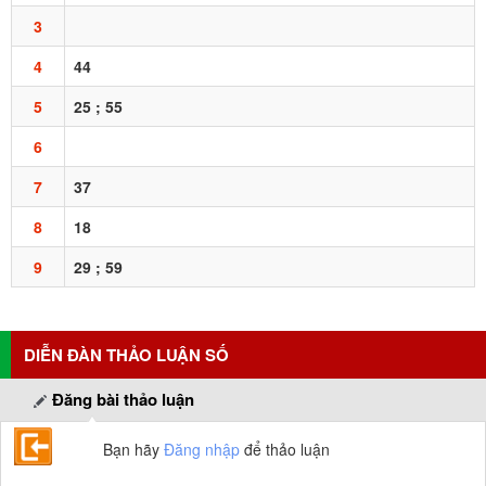
3
4
44
5
25 ; 55
6
7
37
8
18
9
29 ; 59
DIỄN ĐÀN THẢO LUẬN SỐ
Đăng bài thảo luận
Bạn hãy
Đăng nhập
để thảo luận