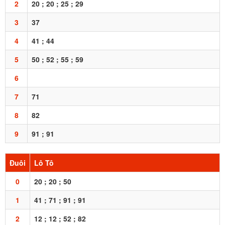
2
20 ; 20 ; 25 ; 29
3
37
4
41 ; 44
5
50 ; 52 ; 55 ; 59
6
7
71
8
82
9
91 ; 91
Đuôi
Lô Tô
0
20 ; 20 ; 50
1
41 ; 71 ; 91 ; 91
2
12 ; 12 ; 52 ; 82