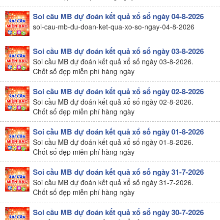
kép. Như vậy ta lại có thêm 107
cầu lô
số kép nữa để
đánh lô
đề
.
Soi cầu MB dự đoán kết quả xổ số ngày 04-8-2026
soi-cau-mb-du-doan-ket-qua-xo-so-ngay-04-8-2026
-
Ngoài ra còn có cách ghép từng vị trí trong bảng kết quả với các
số tự nhiên từ 0-9, có thêm 107×10=1070
cầu lô
nữa. Với cách
ghép này nhiều trường hợp ra
cầu lô
cực tốt.
Soi cầu MB dự đoán kết quả xổ số ngày 03-8-2026
Soi cầu MB dự đoán kết quả xổ số ngày 03-8-2026.
=> Vậy tổng lại ta có 5671 + 107 + 1070 = 6848 cầu lô
Chốt số đẹp miễn phí hàng ngày
Các phương pháp
soi cầu lô đề
:
Soi cầu MB dự đoán kết quả xổ số ngày 02-8-2026
Soi cầu MB dự đoán kết quả xổ số ngày 02-8-2026.
Mỗi một người chơi đều có những phương pháp
soi cầu
lô đề
Chốt số đẹp miễn phí hàng ngày
khác nhau, tuy nhiên cũng có nhiều phương pháp phổ biến như
sau:
Soi cầu MB dự đoán kết quả xổ số ngày 01-8-2026
Soi cầu MB dự đoán kết quả xổ số ngày 01-8-2026.
Chốt số đẹp miễn phí hàng ngày
1. PHƯƠNG PHÁP
SOI CẦU
LÔ:
Soi cầu MB dự đoán kết quả xổ số ngày 31-7-2026
Soi cầu MB dự đoán kết quả xổ số ngày 31-7-2026.
Phương pháp 1: Kinh nghiệm đơn thuần
Chốt số đẹp miễn phí hàng ngày
-
Nên tìm các
cầu lô đẹp
không gãy cụ thể cầu chạy tầm > 4,5
ngày trở lên bắt tay vào nuôi (Nên sử dụng kèm theo bọc lót để
Soi cầu MB dự đoán kết quả xổ số ngày 30-7-2026