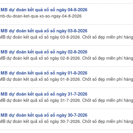
u lô
nữa. Với cách ghép này nhiều trường hợp ra
cầu lô
cực tốt.
 MB dự đoán kết quả xổ số ngày 04-8-2026
ta có 5671 + 107 + 1070 = 6848 cầu lô
-mb-du-doan-ket-qua-xo-so-ngay-04-8-2026
g pháp
soi cầu lô đề
:
 MB dự đoán kết quả xổ số ngày 03-8-2026
 MB dự đoán kết quả xổ số ngày 03-8-2026. Chốt số đẹp miễn phí hàn
chơi đều có những phương pháp
soi cầu
lô đề
khác nhau, tuy nhi
 biến như sau:
 MB dự đoán kết quả xổ số ngày 02-8-2026
 MB dự đoán kết quả xổ số ngày 02-8-2026. Chốt số đẹp miễn phí hàn
PHÁP
SOI CẦU
LÔ:
 MB dự đoán kết quả xổ số ngày 01-8-2026
 MB dự đoán kết quả xổ số ngày 01-8-2026. Chốt số đẹp miễn phí hàn
1: Kinh nghiệm đơn thuần
u lô đẹp
không gãy cụ thể cầu chạy tầm > 4,5 ngày trở lên bắt tay
 MB dự đoán kết quả xổ số ngày 31-7-2026
 lót để chắc ăn hơn - Theo tiền thiên bát quái, hậu thiên bát quái, 
 MB dự đoán kết quả xổ số ngày 31-7-2026. Chốt số đẹp miễn phí hàn
ề 1, số 0 quy về 8. 0 lót 8, 8 lót 0, 1 lót 9, 9 lót 1 không kể hàng tră
 MB dự đoán kết quả xổ số ngày 30-7-2026
 — > lót 220, 208 — > lót 280, 899 — > lót 011, 819— > lót 091
 MB dự đoán kết quả xổ số ngày 30-7-2026. Chốt số đẹp miễn phí hàn
nháy nên để cách 1 hôm rồi đánh cặp lô đó.