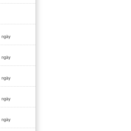
g ngày
ên cũng có nhiều
g ngày
g ngày
 vào nuôi (Nên sử
chỉ có 08 quẻ từ 1
g ngày
m, hàng chục, hàng
g ngày