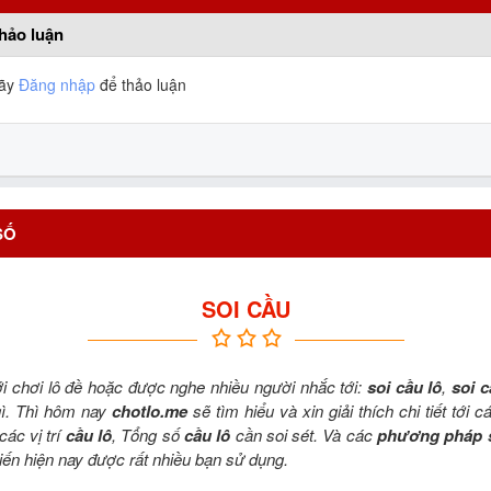
hảo luận
hãy
Đăng nhập
để thảo luận
SỐ
SOI CẦU
i chơi lô đề hoặc được nghe nhiều người nhắc tới:
soi cầu lô
,
soi 
gì. Thì hôm nay
chotlo.me
sẽ tìm hiểu và xin giải thích chi tiết tới 
 các vị trí
cầu lô
, Tổng số
cầu lô
cần soi sét. Và các
phương pháp s
ến hiện nay được rất nhiều bạn sử dụng.