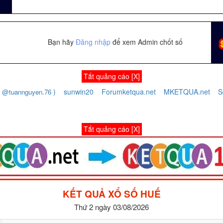
Bạn hãy
Đăng nhập
để xem Admin chốt số
Tắt quảng cáo [X]
:
)
sunwin20
Forumketqua.net
MKETQUA.net
S
@tuannguyen.76
Tắt quảng cáo [X]
KẾT QUẢ XỔ SỐ HUẾ
Thứ 2 ngày 03/08/2026