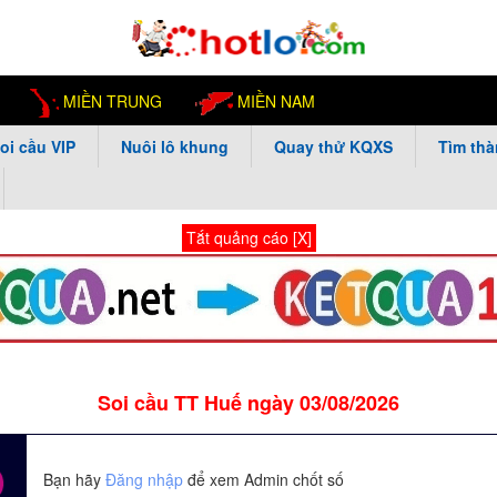
MIỀN TRUNG
MIỀN NAM
oi cầu VIP
Nuôi lô khung
Quay thử KQXS
Tìm thà
Tắt quảng cáo [X]
Soi cầu TT Huế ngày 03/08/2026
Bạn hãy
Đăng nhập
để xem Admin chốt số