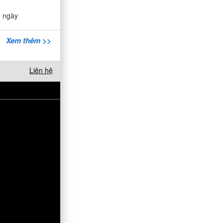
ng
: bất kì con nào
g ngày
Xem thêm >>
Liên hệ
u thì hôm sau lại
 có 2 đơn vị ghép
2 (Ví dụ:
Soi cầu
TV
Fun88
 TV
S666
88
sunwin20
rực tiếp
 lô 2 nháy kép và
ink Vào Fun88
thì không sử dụng
say88
bóng đá
I CAU
rikvip