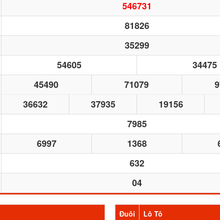
546731
81826
35299
54605
34475
45490
71079
9
36632
37935
19156
7985
6997
1368
632
04
Đuôi
Lô Tô