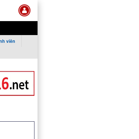
nh viên