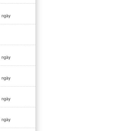
g ngày
ên cũng có nhiều
g ngày
g ngày
 vào nuôi (Nên sử
chỉ có 08 quẻ từ 1
g ngày
m, hàng chục, hàng
g ngày