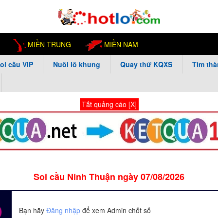
MIỀN TRUNG
MIỀN NAM
oi cầu VIP
Nuôi lô khung
Quay thử KQXS
Tìm thà
Tắt quảng cáo [X]
Soi cầu Ninh Thuận ngày 07/08/2026
Bạn hãy
Đăng nhập
để xem Admin chốt số