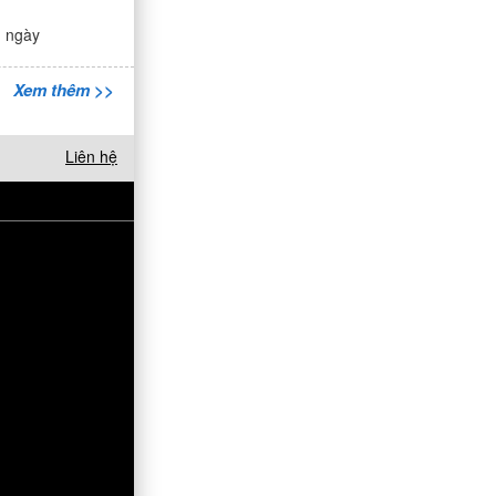
ng
: bất kì con nào
g ngày
Xem thêm >>
Liên hệ
u thì hôm sau lại
 có 2 đơn vị ghép
2 (Ví dụ:
Soi cầu
TV
KQBD
club
UG888
à cái Luck8
V
78win
ố vietscore
 lô 2 nháy kép và
ac
thì không sử dụng
ao789
KWIN
oal
om/
b52club