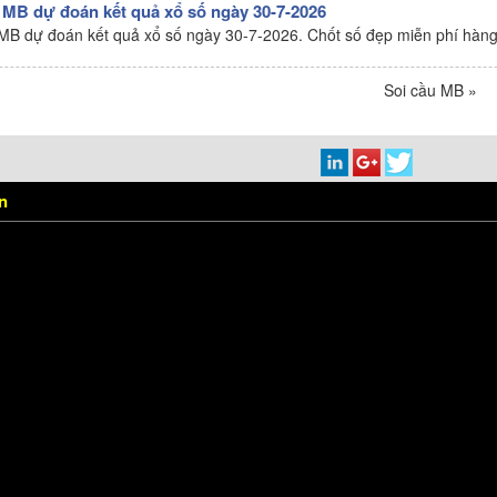
 MB dự đoán kết quả xổ số ngày 30-7-2026
a giải 4 đối với
Miền Bắc
và giải 6 đối với
Miền Nam
và
Miền Tru
 MB dự đoán kết quả xổ số ngày 30-7-2026. Chốt số đẹp miễn phí hàn
đầu thì hôm sau sẽ về lại con sau số 0 đó
Soi cầu MB
»
ền Trung
giải 6 có: 0123 thì hôm sau sẽ có 12
 4 có: 0345 thì hôm sau sẽ có 34
ng 2 ngày nhé. Nếu hôm sau lại tiếp tục xuất hiện con có số 0 ở đầ
n
ày hôm đó.
eo “dạng số”
: Các bạn chú ý thấy hôm nào ở giải 4 số có dạng chỉ
 thì ta chơi cặp đó trong 3 hôm, thông thường cũng hay về ngày thứ 
88
https://mb66p.com/
78winnh.net
xem tructiepbongda
90 phút 
có dạng 0300, ta chơi cặp 030 trong 3 hôm)
ng88
https://mb66.date/
Fun88 mới nhất
FUN88
90 phút TV
789
8
bắn cá đổi thưởng
go88
sunwin20
Fun88 thai
188M FUN
nh
8
On68
sunwin
bóng đá trực tiếp
Xem bóng đá Xoilac
Xôi lạc T
2: Lô về 2 nháy
ái Luck8
nhà cái UY88
Link Vào Fun88
qs88
Tài xỉu online
tỷ s
dụng
: Chỉ khi kết quả ngày hôm đó chỉ có 1 lô 2 nháy (không tính các
da
Hit Club
Hitclub
Hit Club
say88
kubet
Jun88
trực tiếp xoil
ới sử dụng phương pháp này được (nếu có 2 con lô 2 nháy trở lên 
olive TV
RakhoiTV
xem trực tiếp bóng đá
nohu90 com
siu88
s
y)
88
JBO
Hit club
123B
SOI CAU
rikvip
b52club
soi kèo
nowg
 MB
:
soi cầu 247
soi cầu 247
789club
W88
k8cc
https://lovip24h.c