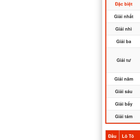
Đặc biệt
Giải nhất
Giải nhì
Giải ba
Giải tư
Giải năm
Giải sáu
Giải bẩy
Giải tám
Đầu
Lô Tô