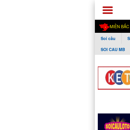
MIỀN BẮC
Soi cầu
S
SOI CAU MB