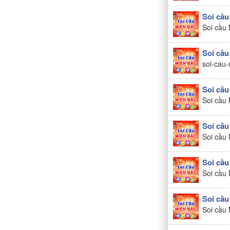
107×10=1070
cầ
Soi cầu
=> Vậy tổng lại 
Soi cầu
Các phươn
Soi cầu
soi-cau
Mỗi một người 
phương pháp phổ
Soi cầu
Soi cầu
1. PHƯƠNG 
Soi cầu
Soi cầu
Phương pháp 
-
Nên tìm các
cầ
Soi cầu
dụng kèm theo bọc
Soi cầu
đến 8, số 9 quy v
đơn vị.
Soi cầu
Ví dụ
:
Bắt số 228
Soi cầu
-
Những con về 2 