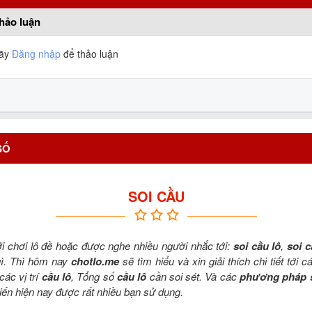
hảo luận
hãy
Đăng nhập
để thảo luận
SỐ
SOI CẦU
i chơi lô đề hoặc được nghe nhiều người nhắc tới:
soi cầu lô
,
soi 
gì. Thì hôm nay
chotlo.me
sẽ tìm hiểu và xin giải thích chi tiết tới 
 các vị trí
cầu lô
, Tổng số
cầu lô
cần soi sét. Và các
phương pháp s
ến hiện nay được rất nhiều bạn sử dụng.