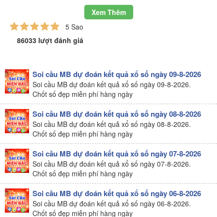
quả xổ số
. Như vậy việc
soi cầu lô
là soi xét diễn biến của việc
Xem Thêm
ghép hai vị trí trong bảng kết quả trong nhiều ngày liên tiếp.
5 Sao
86033
lượt đánh giá
Số Vị trí và tổng số cầu lô là bao nhiêu?
-
Khi
soi cầu miền bắc
bạn phải biết có bao nhiêu vị trí trong
bảng kết quả. Ở
giải đặc biệt
, 1, 2, giải 3 có 5 số. Vậy 10 giải sẽ
Soi cầu MB dự đoán kết quả xổ số ngày 09-8-2026
có 50 số.
Soi cầu MB dự đoán kết quả xổ số ngày 09-8-2026.
Chốt số đẹp miễn phí hàng ngày
-
40 số gồm 4 giải tư và 6 giải năm mỗi giải có 4 số, 3 giải 6 vậy
có 9 số. Giải 7 có 4 giải, mỗi giải 2 số là 8 số.
Soi cầu MB dự đoán kết quả xổ số ngày 08-8-2026
=> Như vậy ta có tất cả 50 + 40 + 9 + 8=107 số tương ứng 107
Soi cầu MB dự đoán kết quả xổ số ngày 08-8-2026.
Chốt số đẹp miễn phí hàng ngày
vị trí khác nhau.
-
Từ định nghĩa về
cầu lô
ta có thể hiểu rằng, ở mỗi vị trí có thể
Soi cầu MB dự đoán kết quả xổ số ngày 07-8-2026
ghép được 106 vị trí khác nhau để tạo thành 106
cầu lô
khác
Soi cầu MB dự đoán kết quả xổ số ngày 07-8-2026.
nhau. Theo phép tính giai thừa thì tổng số
cầu lô
ghép 2 vị trí
Chốt số đẹp miễn phí hàng ngày
khác nhau là [(107!)/(107-2)! X 2!] = 5671.
Soi cầu MB dự đoán kết quả xổ số ngày 06-8-2026
-
Thêm một điều người chơi cần chú ý là các vị trí không chỉ ghép
Soi cầu MB dự đoán kết quả xổ số ngày 06-8-2026.
với vị trí khác mà có thể ghép được với chính nó để có cặp số
Chốt số đẹp miễn phí hàng ngày