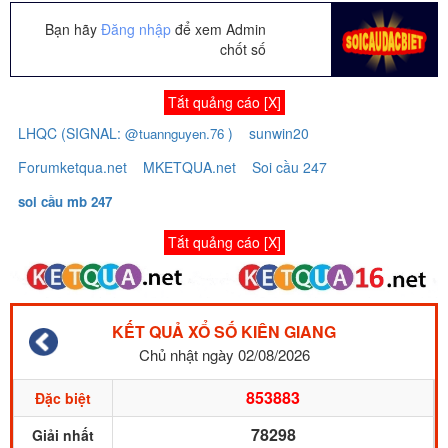
Bạn hãy
Đăng nhập
để xem Admin
chốt số
Tắt quảng cáo [X]
LHQC (SIGNAL:
)
sunwin20
@tuannguyen.76
Forumketqua.net
MKETQUA.net
Soi cầu 247
soi cầu mb 247
Tắt quảng cáo [X]
KẾT QUẢ XỔ SỐ KIÊN GIANG
Chủ nhật ngày 02/08/2026
853883
Đặc biệt
78298
Giải nhất