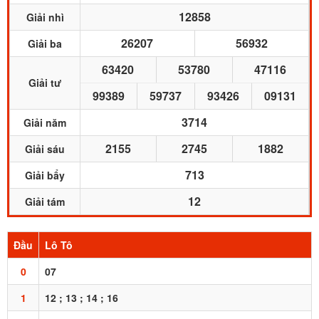
12858
Giải nhì
26207
56932
Giải ba
63420
53780
47116
Giải tư
99389
59737
93426
09131
3714
Giải năm
2155
2745
1882
Giải sáu
713
Giải bẩy
12
Giải tám
Đầu
Lô Tô
0
07
1
12 ; 13 ; 14 ; 16