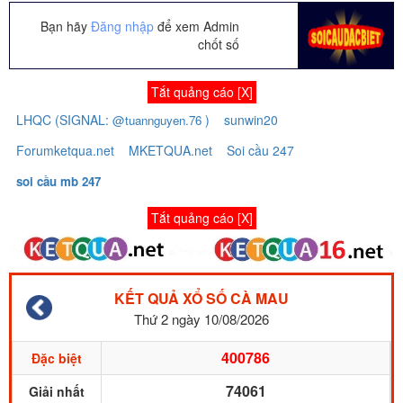
Bạn hãy
Đăng nhập
để xem Admin
chốt số
Tắt quảng cáo [X]
LHQC (SIGNAL:
)
sunwin20
@tuannguyen.76
Forumketqua.net
MKETQUA.net
Soi cầu 247
soi cầu mb 247
Tắt quảng cáo [X]
KẾT QUẢ XỔ SỐ CÀ MAU
Thứ 2 ngày 10/08/2026
400786
Đặc biệt
74061
Giải nhất