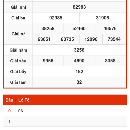
82983
Giải nhì
92985
31906
Giải ba
38258
52460
46576
Giải tư
63651
83735
12096
73544
3256
Giải năm
9956
4690
8358
Giải sáu
182
Giải bẩy
32
Giải tám
Đầu
Lô Tô
0
06
1