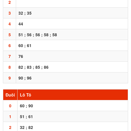
2
3
32 ; 35
4
44
5
51 ; 56 ; 56 ; 58 ; 58
6
60 ; 61
7
76
8
82 ; 83 ; 85 ; 86
9
90 ; 96
Đuôi
Lô Tô
0
60 ; 90
1
51 ; 61
2
32 ; 82