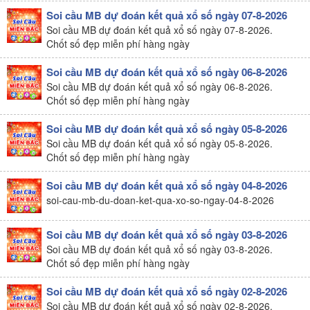
kép. Như vậy ta lại có thêm 107
cầu lô
số kép nữa để
đánh lô
Soi cầu MB dự đoán kết quả xổ số ngày 07-8-2026
đề
.
Soi cầu MB dự đoán kết quả xổ số ngày 07-8-2026.
-
Ngoài ra còn có cách ghép từng vị trí trong bảng kết quả với các
Chốt số đẹp miễn phí hàng ngày
số tự nhiên từ 0-9, có thêm 107×10=1070
cầu lô
nữa. Với cách
ghép này nhiều trường hợp ra
cầu lô
cực tốt.
Soi cầu MB dự đoán kết quả xổ số ngày 06-8-2026
Soi cầu MB dự đoán kết quả xổ số ngày 06-8-2026.
=> Vậy tổng lại ta có 5671 + 107 + 1070 = 6848 cầu lô
Chốt số đẹp miễn phí hàng ngày
Các phương pháp
soi cầu lô đề
:
Soi cầu MB dự đoán kết quả xổ số ngày 05-8-2026
Soi cầu MB dự đoán kết quả xổ số ngày 05-8-2026.
Mỗi một người chơi đều có những phương pháp
soi cầu
lô đề
Chốt số đẹp miễn phí hàng ngày
khác nhau, tuy nhiên cũng có nhiều phương pháp phổ biến như
sau:
Soi cầu MB dự đoán kết quả xổ số ngày 04-8-2026
soi-cau-mb-du-doan-ket-qua-xo-so-ngay-04-8-2026
1. PHƯƠNG PHÁP
SOI CẦU
LÔ:
Soi cầu MB dự đoán kết quả xổ số ngày 03-8-2026
Soi cầu MB dự đoán kết quả xổ số ngày 03-8-2026.
Phương pháp 1: Kinh nghiệm đơn thuần
Chốt số đẹp miễn phí hàng ngày
-
Nên tìm các
cầu lô đẹp
không gãy cụ thể cầu chạy tầm > 4,5
Soi cầu MB dự đoán kết quả xổ số ngày 02-8-2026
ngày trở lên bắt tay vào nuôi (Nên sử dụng kèm theo bọc lót để
Soi cầu MB dự đoán kết quả xổ số ngày 02-8-2026.