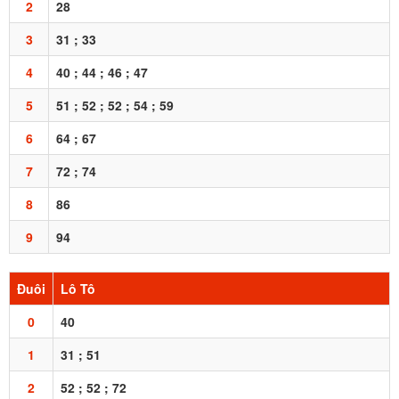
2
28
3
31 ; 33
4
40 ; 44 ; 46 ; 47
5
51 ; 52 ; 52 ; 54 ; 59
6
64 ; 67
7
72 ; 74
8
86
9
94
Đuôi
Lô Tô
0
40
1
31 ; 51
2
52 ; 52 ; 72