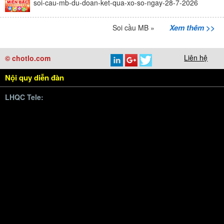
chắc ăn hơn - Theo tiền thiên bát quái, hậu thiên bát quái, chỉ có
soi-cau-mb-du-doan-ket-qua-xo-so-ngay-28-7-2026
08 quẻ từ 1 đến 8, số 9 quy về 1, số 0 quy về 8. 0 lót 8, 8 lót 0, 1
lót 9, 9 lót 1 không kể hàng trăm, hàng chục, hàng đơn vị.
Xem thêm >>
Soi cầu MB
»
Ví dụ
:
Bắt số 228 — > lót 220, 208 — > lót 280, 899 — > lót 011,
819— > lót 091
Liên hệ
© chotlo.com
-
Những con về 2 nháy nên để cách 1 hôm rồi đánh cặp lô đó.
Nội quy diễn đàn
-
Con đầu tiên của giải 4 đối với
Miền Bắc
và giải 6 đối với
Miền
Nam
và
Miền Trung
: bất kì con nào kèm theo số 0 ở đầu thì hôm
LHQC Tele:
sau sẽ về lại con sau số 0 đó
bomwin
vn88
https://mb66p.com/
78winnh.net
Ví dụ
:
xem tructiepbongda
90 phút TV
Fun88
KQBD
789club
+)
Đà Nẵng
–
Miền Trung
giải 6 có: 0123 thì hôm sau sẽ có 12
bong88
https://mb66.date/
Fun88 mới nhất
FUN88
90 phút TV
S666
s8
88win
cm88
nohu90 com
k88
+)
Miền bắc
giải 4 có: 0345 thì hôm sau sẽ có 34
JBO
trực tiếp Socolive TV
Ra Khoi TV
Lưu ý
: Nuôi khung 2 ngày nhé. Nếu hôm sau lại tiếp tục xuất hiện
kenh bong da truc tiep
789club
UG888
nhà cái Fun88
con có số 0 ở đầu thì hôm sau lại chơi theo con ngày hôm đó.
bắn cá đổi thưởng
go88
sunwin20
Fun88 thai
188M FUN
nhà cái Luck8
nhà cái UY88
On68
sunwin
- Lô 3 ngày theo “dạng số”
: Các bạn chú ý thấy hôm nào ở giải
4 số có dạng chỉ có 2 đơn vị ghép nên giải 4 số đó thì ta chơi cặp
bóng đá trực tiếp
Xem bóng đá Xoilac
Xôi lạc TV
78win
đó trong 3 hôm, thông thường cũng hay về ngày thứ 2 (Ví dụ:
Soi
cm88
nhà cái Luck8
nhà cái UY88
Link Vào Fun88
qs88