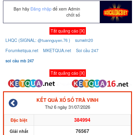
Bạn hãy
Đăng nhập
để xem Admin
chốt số
Tắt quảng cáo [X]
LHQC (SIGNAL:
)
sunwin20
@tuannguyen.76
Forumketqua.net
MKETQUA.net
Soi cầu 247
soi cầu mb 247
Tắt quảng cáo [X]
KẾT QUẢ XỔ SỐ TRÀ VINH
Thứ 6 ngày 31/07/2026
384994
Đặc biệt
76567
Giải nhất