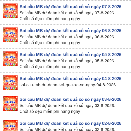
kép. Như vậy ta lại có thêm 107
cầu lô
số kép nữa để
đánh lô
Soi cầu MB dự đoán kết quả xổ số ngày 07-8-2026
đề
.
Soi cầu MB dự đoán kết quả xổ số ngày 07-8-2026.
-
Ngoài ra còn có cách ghép từng vị trí trong bảng kết quả với các
Chốt số đẹp miễn phí hàng ngày
số tự nhiên từ 0-9, có thêm 107×10=1070
cầu lô
nữa. Với cách
ghép này nhiều trường hợp ra
cầu lô
cực tốt.
Soi cầu MB dự đoán kết quả xổ số ngày 06-8-2026
Soi cầu MB dự đoán kết quả xổ số ngày 06-8-2026.
=> Vậy tổng lại ta có 5671 + 107 + 1070 = 6848 cầu lô
Chốt số đẹp miễn phí hàng ngày
Các phương pháp
soi cầu lô đề
:
Soi cầu MB dự đoán kết quả xổ số ngày 05-8-2026
Soi cầu MB dự đoán kết quả xổ số ngày 05-8-2026.
Mỗi một người chơi đều có những phương pháp
soi cầu
lô đề
Chốt số đẹp miễn phí hàng ngày
khác nhau, tuy nhiên cũng có nhiều phương pháp phổ biến như
sau:
Soi cầu MB dự đoán kết quả xổ số ngày 04-8-2026
soi-cau-mb-du-doan-ket-qua-xo-so-ngay-04-8-2026
1. PHƯƠNG PHÁP
SOI CẦU
LÔ:
Soi cầu MB dự đoán kết quả xổ số ngày 03-8-2026
Soi cầu MB dự đoán kết quả xổ số ngày 03-8-2026.
Phương pháp 1: Kinh nghiệm đơn thuần
Chốt số đẹp miễn phí hàng ngày
-
Nên tìm các
cầu lô đẹp
không gãy cụ thể cầu chạy tầm > 4,5
Soi cầu MB dự đoán kết quả xổ số ngày 02-8-2026
ngày trở lên bắt tay vào nuôi (Nên sử dụng kèm theo bọc lót để
Soi cầu MB dự đoán kết quả xổ số ngày 02-8-2026.