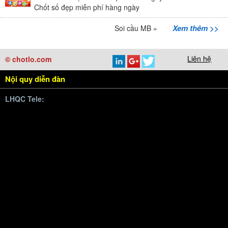
chắc ăn hơn - Theo tiền thiên bát quái, hậu thiên bát quái, chỉ có
Chốt số đẹp miễn phí hàng ngày
08 quẻ từ 1 đến 8, số 9 quy về 1, số 0 quy về 8. 0 lót 8, 8 lót 0, 1
lót 9, 9 lót 1 không kể hàng trăm, hàng chục, hàng đơn vị.
Xem thêm >>
Soi cầu MB
»
Ví dụ
:
Bắt số 228 — > lót 220, 208 — > lót 280, 899 — > lót 011,
819— > lót 091
Liên hệ
© chotlo.com
-
Những con về 2 nháy nên để cách 1 hôm rồi đánh cặp lô đó.
Nội quy diễn đàn
-
Con đầu tiên của giải 4 đối với
Miền Bắc
và giải 6 đối với
Miền
Nam
và
Miền Trung
: bất kì con nào kèm theo số 0 ở đầu thì hôm
LHQC Tele:
sau sẽ về lại con sau số 0 đó
bomwin
vn88
https://mb66p.com/
78winnh.net
Ví dụ
:
xem tructiepbongda
90 phút TV
KQBD
789club
bong88
+)
Đà Nẵng
–
Miền Trung
giải 6 có: 0123 thì hôm sau sẽ có 12
https://mb66.date/
Fun88 mới nhất
FUN88
90 phút TV
789club
UG888
nhà cái Fun88
bắn cá đổi thưởng
go88
+)
Miền bắc
giải 4 có: 0345 thì hôm sau sẽ có 34
sunwin20
Fun88 thai
188M FUN
nhà cái Luck8
Lưu ý
: Nuôi khung 2 ngày nhé. Nếu hôm sau lại tiếp tục xuất hiện
nhà cái UY88
On68
sunwin
bóng đá trực tiếp
con có số 0 ở đầu thì hôm sau lại chơi theo con ngày hôm đó.
Xem bóng đá Xoilac
Xôi lạc TV
78win
cm88
nhà cái Luck8
nhà cái UY88
Link Vào Fun88
qs88
- Lô 3 ngày theo “dạng số”
: Các bạn chú ý thấy hôm nào ở giải
4 số có dạng chỉ có 2 đơn vị ghép nên giải 4 số đó thì ta chơi cặp
Tài xỉu online
tỷ số vietscore
du lieu bong da
Hit Club
đó trong 3 hôm, thông thường cũng hay về ngày thứ 2 (Ví dụ:
Soi
Hitclub
Hit Club
say88
kubet
Jun88
trực tiếp xoilac