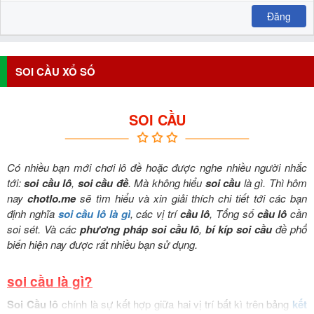
Đăng
SOI CẦU XỔ SỐ
SOI CẦU
Có nhiều bạn mới chơi lô đề hoặc được nghe nhiều người nhắc
tới:
soi cầu lô
,
soi cầu đề
. Mà không hiểu
soi cầu
là gì. Thì hôm
nay
chotlo.me
sẽ tìm hiểu và xin giải thích chi tiết tới các bạn
định nghĩa
soi cầu lô là gì
, các vị trí
cầu lô
, Tổng số
cầu lô
cần
soi sét. Và các
phương pháp soi cầu lô
,
bí kíp soi cầu
đề phổ
biến hiện nay được rất nhiều bạn sử dụng.
soi cầu
là gì?
Soi Cầu lô
chính là sự kết hợp giữa hai vị trí bất kì trên bảng
kết