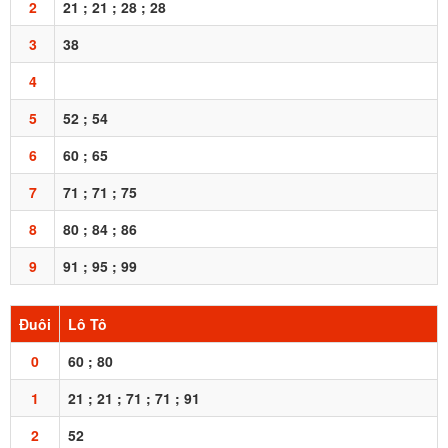
2
21 ; 21 ; 28 ; 28
3
38
4
5
52 ; 54
6
60 ; 65
7
71 ; 71 ; 75
8
80 ; 84 ; 86
9
91 ; 95 ; 99
Đuôi
Lô Tô
0
60 ; 80
1
21 ; 21 ; 71 ; 71 ; 91
2
52