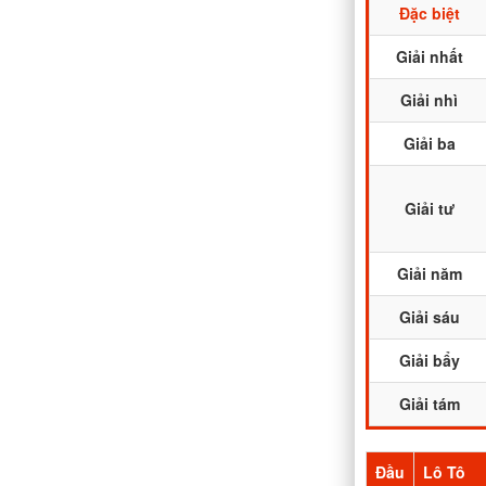
Đặc biệt
Giải nhất
Giải nhì
Giải ba
Giải tư
Giải năm
Giải sáu
Giải bẩy
Giải tám
Đầu
Lô Tô