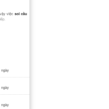
 vậy việc
soi cầu
iếp.
c biệt
, 1, 2, giải 3
iải, mỗi giải 2 số
g ngày
í khác nhau để tạo
 trí khác nhau là
g ngày
 có thể ghép được
 lô đề
.
g ngày
 từ 0-9, có thêm