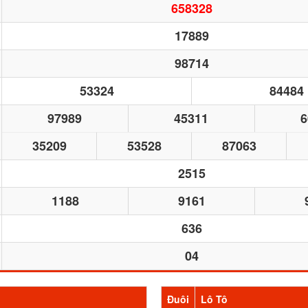
658328
17889
98714
53324
84484
97989
45311
6
35209
53528
87063
2515
1188
9161
636
04
Đuôi
Lô Tô