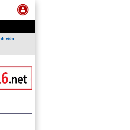
nh viên