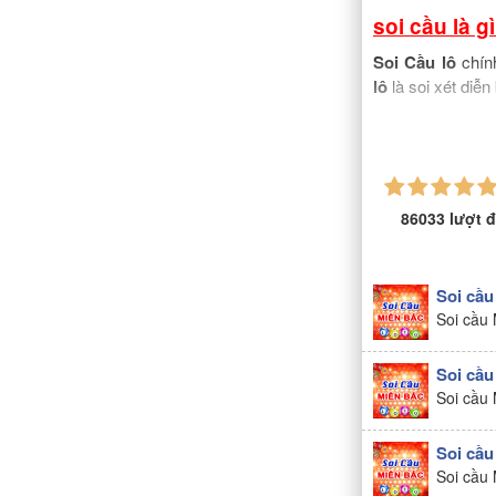
soi cầu
là g
Soi Cầu lô
chính
lô
là soi xét diễn
Số Vị trí và
-
Khi
soi cầu mi
có 5 số. Vậy 10 g
86033
lượt đ
-
40 số gồm 4 giải
là 8 số.
Soi cầu
=> Như vậy ta c
Soi cầu
-
Từ định nghĩa 
thành 106
cầu l
Soi cầu
[(107!)/(107-2)! 
Soi cầu
-
Thêm một điều n
Soi cầu
với chính nó để 
Soi cầu
-
Ngoài ra còn c