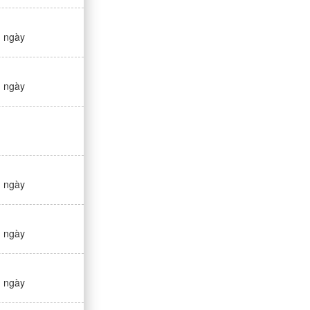
g ngày
g ngày
ên cũng có nhiều
g ngày
 vào nuôi (Nên sử
chỉ có 08 quẻ từ 1
g ngày
m, hàng chục, hàng
g ngày