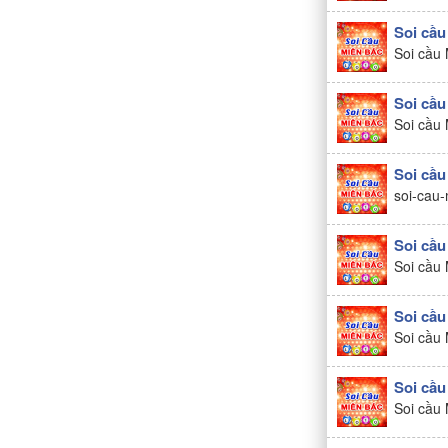
107×10=1070
cầ
Soi cầu
=> Vậy tổng lại 
Soi cầu
Các phươn
Soi cầu
Soi cầu
Mỗi một người 
phương pháp phổ
Soi cầu
soi-cau
1. PHƯƠNG 
Soi cầu
Soi cầu
Phương pháp 
-
Nên tìm các
cầ
Soi cầu
dụng kèm theo bọc
Soi cầu
đến 8, số 9 quy v
đơn vị.
Soi cầu
Ví dụ
:
Bắt số 228
Soi cầu
-
Những con về 2 