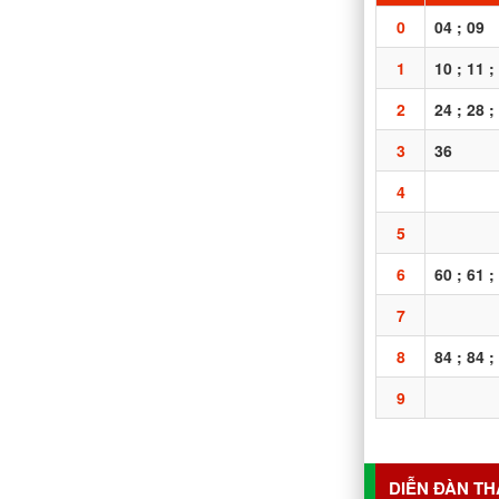
0
04 ; 09
1
10 ; 11 ;
2
24 ; 28 ;
3
36
4
5
6
60 ; 61 ;
7
8
84 ; 84 ;
9
DIỄN ĐÀN TH