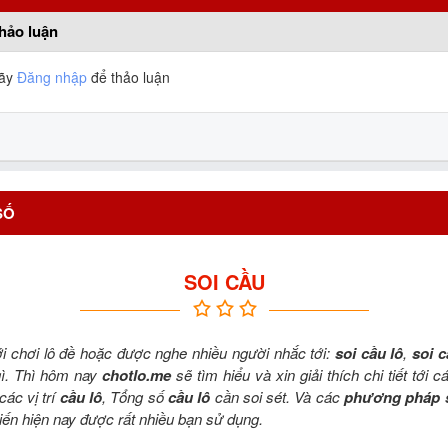
hảo luận
hãy
Đăng nhập
để thảo luận
SỐ
SOI CẦU
i chơi lô đề hoặc được nghe nhiều người nhắc tới:
soi cầu lô
,
soi 
gì. Thì hôm nay
chotlo.me
sẽ tìm hiểu và xin giải thích chi tiết tới 
 các vị trí
cầu lô
, Tổng số
cầu lô
cần soi sét. Và các
phương pháp s
ến hiện nay được rất nhiều bạn sử dụng.