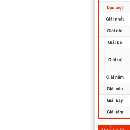
Đặc biệt
Giải nhất
Giải nhì
Giải ba
Giải tư
Giải năm
Giải sáu
Giải bẩy
Giải tám