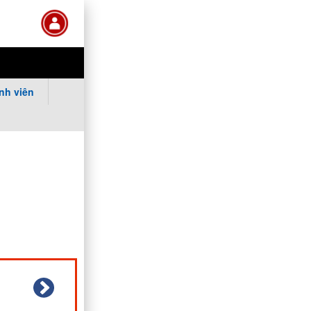
nh viên