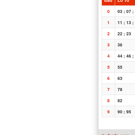
Đầu
Lô Tô
0
03 ; 07 ;
1
11 ; 13 ;
2
22 ; 23
3
36
4
44 ; 46 ;
5
55
6
63
7
78
8
82
9
90 ; 95