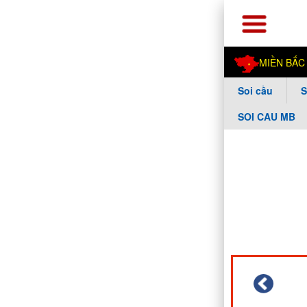
MIỀN BẮC
Soi cầu
S
SOI CAU MB