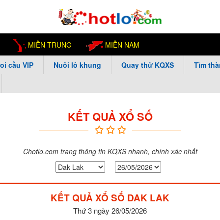
MIỀN TRUNG
MIỀN NAM
oi cầu VIP
Nuôi lô khung
Quay thử KQXS
Tìm thà
KẾT QUẢ XỔ SỐ
Chotlo.com trang thông tin KQXS nhanh, chính xác nhất
KẾT QUẢ XỔ SỐ DAK LAK
Thứ 3 ngày 26/05/2026