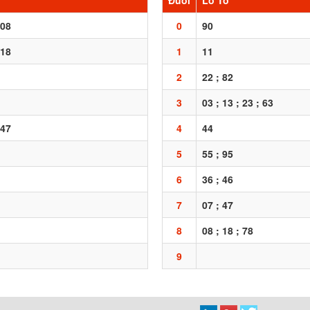
Đuôi
Lô Tô
 08
0
90
 18
1
11
2
22 ; 82
3
03 ; 13 ; 23 ; 63
 47
4
44
5
55 ; 95
6
36 ; 46
7
07 ; 47
8
08 ; 18 ; 78
9