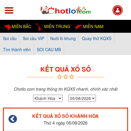
MIỀN BẮC
MIỀN TRUNG
MIỀN NAM
Soi cầu
Soi cầu VIP
Nuôi lô khung
Quay thử KQXS
Tìm thành viên
SOI CAU MB
KẾT QUẢ XỔ SỐ
Chotlo.com trang thông tin KQXS nhanh, chính xác nhất
KẾT QUẢ XỔ SỐ KHÁNH HÒA
Thứ 4 ngày 05/08/2026