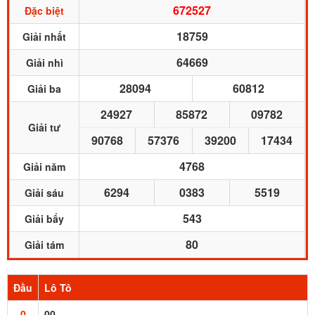
672527
Đặc biệt
18759
Giải nhất
64669
Giải nhì
28094
60812
Giải ba
24927
85872
09782
Giải tư
90768
57376
39200
17434
4768
Giải năm
6294
0383
5519
Giải sáu
543
Giải bẩy
80
Giải tám
Đầu
Lô Tô
0
00