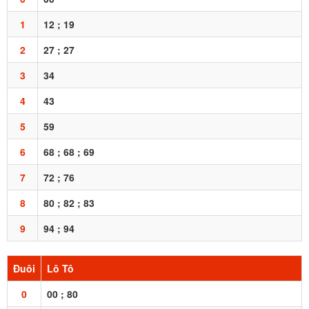
1
12 ; 19
2
27 ; 27
3
34
4
43
5
59
6
68 ; 68 ; 69
7
72 ; 76
8
80 ; 82 ; 83
9
94 ; 94
Đuôi
Lô Tô
0
00 ; 80