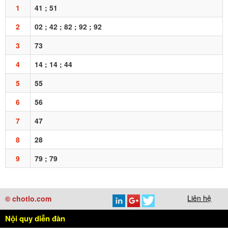
1
41 ; 51
2
02 ; 42 ; 82 ; 92 ; 92
3
73
4
14 ; 14 ; 44
5
55
6
56
7
47
8
28
9
79 ; 79
Liên hệ
© chotlo.com
Nội quy diễn đàn