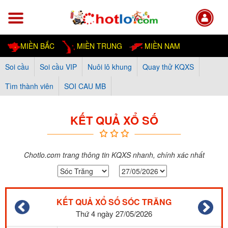
MIỀN BẮC
MIỀN TRUNG
MIỀN NAM
Soi cầu
Soi cầu VIP
Nuôi lô khung
Quay thử KQXS
Tìm thành viên
SOI CAU MB
KẾT QUẢ XỔ SỐ
Chotlo.com trang thông tin KQXS nhanh, chính xác nhất
KẾT QUẢ XỔ SỐ SÓC TRĂNG
Thứ 4 ngày 27/05/2026