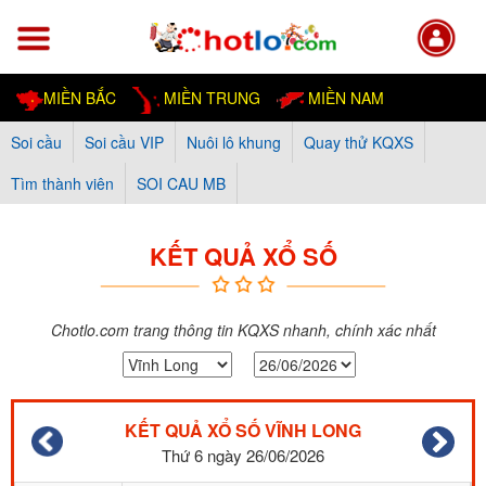
MIỀN BẮC
MIỀN TRUNG
MIỀN NAM
Soi cầu
Soi cầu VIP
Nuôi lô khung
Quay thử KQXS
Tìm thành viên
SOI CAU MB
KẾT QUẢ XỔ SỐ
Chotlo.com trang thông tin KQXS nhanh, chính xác nhất
KẾT QUẢ XỔ SỐ VĨNH LONG
Thứ 6 ngày 26/06/2026