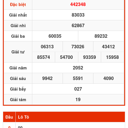
442348
Đặc biệt
83033
Giải nhất
62867
Giải nhì
60035
89232
Giải ba
06313
73026
43412
Giải tư
85574
54700
93359
15958
2052
Giải năm
9942
5591
4090
Giải sáu
027
Giải bẩy
19
Giải tám
Đầu
Lô Tô
0
00