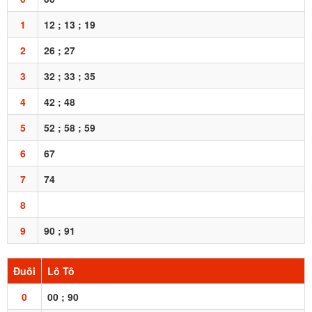
1
12 ; 13 ; 19
2
26 ; 27
3
32 ; 33 ; 35
4
42 ; 48
5
52 ; 58 ; 59
6
67
7
74
8
9
90 ; 91
Đuôi
Lô Tô
0
00 ; 90