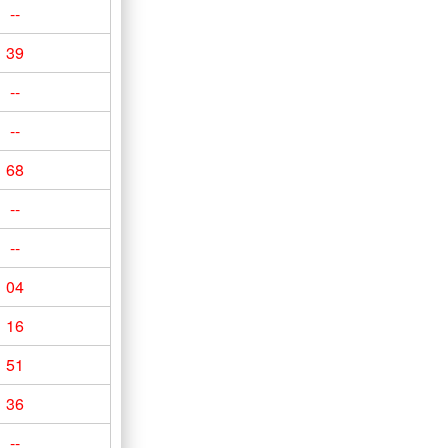
--
39
--
--
68
--
--
04
16
51
36
--