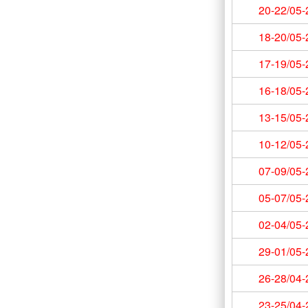
20-22/05-
18-20/05-
17-19/05-
16-18/05-
13-15/05-
10-12/05-
07-09/05-
05-07/05-
02-04/05-
29-01/05-
26-28/04-
23-25/04-