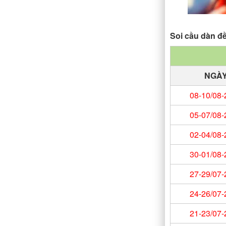
Soi cầu dàn đ
NGÀ
08-10/08-
05-07/08-
02-04/08-
30-01/08-
27-29/07-
24-26/07-
21-23/07-