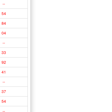
--
54
84
04
--
33
92
41
--
37
54
--