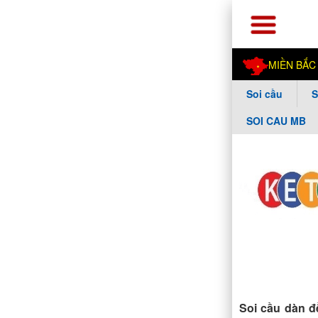
MIỀN BẮC
Soi cầu
S
SOI CAU MB
Soi cầu dàn đ