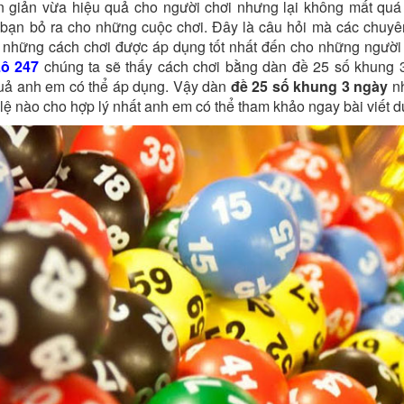
 giản vừa hiệu quả cho người chơi nhưng lại không mất quá 
bạn bỏ ra cho những cuộc chơi. Đây là câu hỏi mà các chuyê
 những cách chơi được áp dụng tốt nhất đến cho những người y
ô 247
chúng ta sẽ thấy cách chơi bằng dàn đề 25 số khung 
uả anh em có thể áp dụng. Vậy dàn
đề 25 số khung 3 ngày
nh
ỷ lệ nào cho hợp lý nhất anh em có thể tham khảo ngay bài viết d