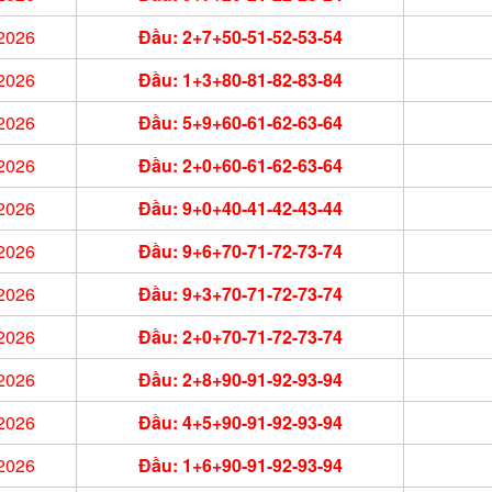
2026
Đầu: 2+7+50-51-52-53-54
2026
Đầu: 1+3+80-81-82-83-84
2026
Đầu: 5+9+60-61-62-63-64
2026
Đầu: 2+0+60-61-62-63-64
2026
Đầu: 9+0+40-41-42-43-44
2026
Đầu: 9+6+70-71-72-73-74
2026
Đầu: 9+3+70-71-72-73-74
2026
Đầu: 2+0+70-71-72-73-74
2026
Đầu: 2+8+90-91-92-93-94
2026
Đầu: 4+5+90-91-92-93-94
2026
Đầu: 1+6+90-91-92-93-94