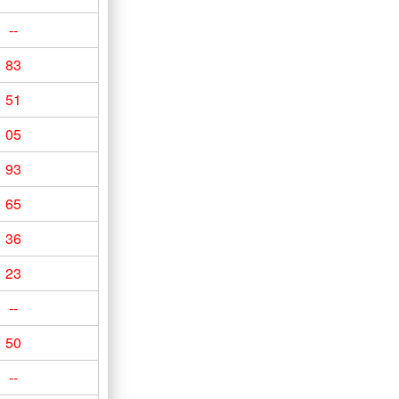
--
83
51
05
93
65
36
23
--
50
--