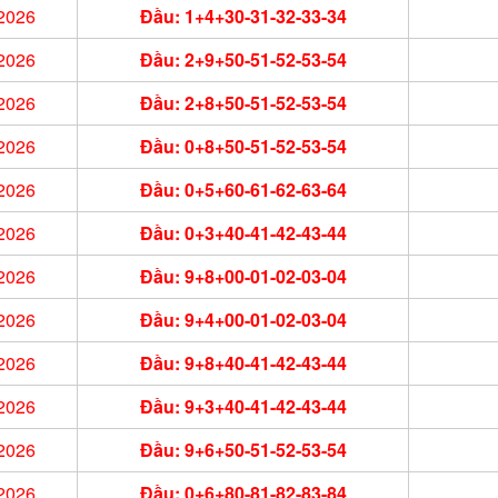
2026
Đầu: 1+4+30-31-32-33-34
2026
Đầu: 2+9+50-51-52-53-54
2026
Đầu: 2+8+50-51-52-53-54
2026
Đầu: 0+8+50-51-52-53-54
2026
Đầu: 0+5+60-61-62-63-64
2026
Đầu: 0+3+40-41-42-43-44
2026
Đầu: 9+8+00-01-02-03-04
2026
Đầu: 9+4+00-01-02-03-04
2026
Đầu: 9+8+40-41-42-43-44
2026
Đầu: 9+3+40-41-42-43-44
2026
Đầu: 9+6+50-51-52-53-54
2026
Đầu: 0+6+80-81-82-83-84