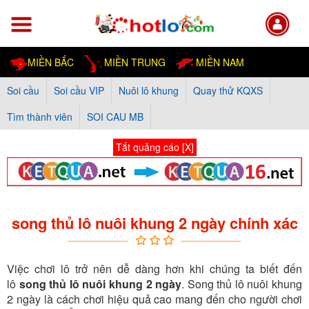
MIỀN BẮC
MIỀN TRUNG
MIỀN NAM
Soi cầu
Soi cầu VIP
Nuôi lô khung
Quay thử KQXS
Tìm thành viên
SOI CAU MB
Tắt quảng cáo [X]
song thủ lô nuôi khung 2 ngày chính xác
Việc chơi lô trở nên dễ dàng hơn khi chúng ta biết đến
lô
song thủ lô nuôi khung 2 ngày
. Song thủ lô nuôi khung
2 ngày là cách chơi hiệu quả cao mang đến cho người chơi