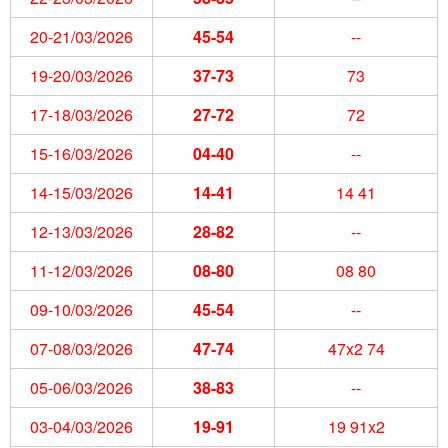
20-21/03/2026
45-54
--
19-20/03/2026
37-73
73
17-18/03/2026
27-72
72
15-16/03/2026
04-40
--
14-15/03/2026
14-41
14 41
12-13/03/2026
28-82
--
11-12/03/2026
08-80
08 80
09-10/03/2026
45-54
--
07-08/03/2026
47-74
47x2 74
05-06/03/2026
38-83
--
03-04/03/2026
19-91
19 91x2