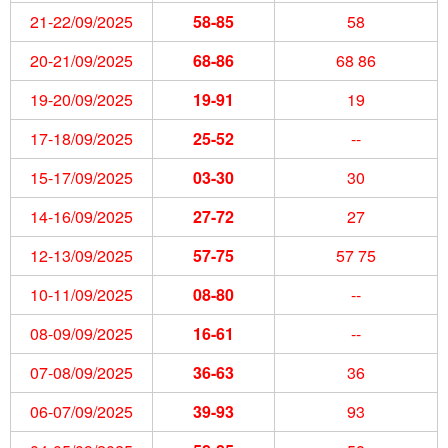
21-22/09/2025
58-85
58
20-21/09/2025
68-86
68 86
19-20/09/2025
19-91
19
17-18/09/2025
25-52
--
15-17/09/2025
03-30
30
14-16/09/2025
27-72
27
12-13/09/2025
57-75
57 75
10-11/09/2025
08-80
--
08-09/09/2025
16-61
--
07-08/09/2025
36-63
36
06-07/09/2025
39-93
93