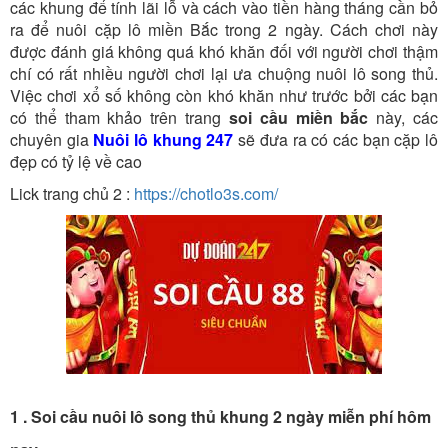
các khung để tính lãi lỗ và cách vào tiền hàng tháng cần bỏ
ra để nuôi cặp lô miền Bắc trong 2 ngày. Cách chơi này
được đánh giá không quá khó khăn đối với người chơi thậm
chí có rất nhiều người chơi lại ưa chuộng nuôi lô song thủ.
Việc chơi xổ số không còn khó khăn như trước bởi các bạn
có thể tham khảo trên trang
soi cầu miền bắc
này, các
chuyên gia
Nuôi lô khung 247
sẽ đưa ra có các bạn cặp lô
đẹp có tỷ lệ về cao
Lick trang chủ 2 :
https://chotlo3s.com/
1 . Soi cầu nuôi lô song thủ khung 2 ngày miễn phí hôm