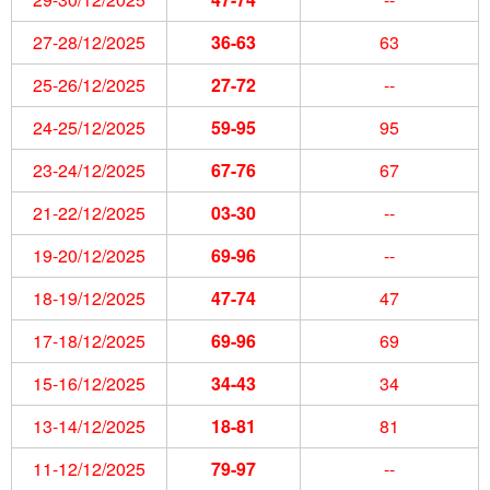
27-28/12/2025
36-63
63
25-26/12/2025
27-72
--
24-25/12/2025
59-95
95
23-24/12/2025
67-76
67
21-22/12/2025
03-30
--
19-20/12/2025
69-96
--
18-19/12/2025
47-74
47
17-18/12/2025
69-96
69
15-16/12/2025
34-43
34
13-14/12/2025
18-81
81
11-12/12/2025
79-97
--