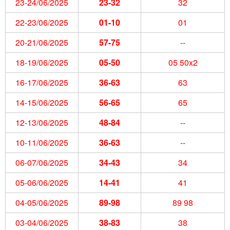
23-24/06/2025
23-32
32
22-23/06/2025
01-10
01
20-21/06/2025
57-75
--
18-19/06/2025
05-50
05 50x2
16-17/06/2025
36-63
63
14-15/06/2025
56-65
65
12-13/06/2025
48-84
--
10-11/06/2025
36-63
--
06-07/06/2025
34-43
34
05-06/06/2025
14-41
41
04-05/06/2025
89-98
89 98
03-04/06/2025
38-83
38