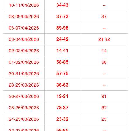
10-11/04/2026
34-43
--
08-09/04/2026
37-73
37
06-07/04/2026
89-98
--
03-04/04/2026
24-42
24 42
02-03/04/2026
14-41
14
01-02/04/2026
58-85
58
30-31/03/2026
57-75
--
28-29/03/2026
36-63
--
26-27/03/2026
19-91
91
25-26/03/2026
78-87
87
24-25/03/2026
23-32
23
22-23/03/2026
58-85
--