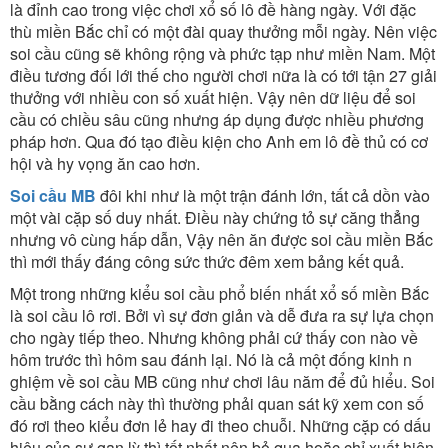
là đỉnh cao trong việc chơi xổ số lô đề hàng ngày. Với đặc
thù miền Bắc chỉ có một đài quay thưởng mỗi ngày. Nên việc
soi cầu cũng sẽ không rộng và phức tạp như miền Nam. Một
điều tương đối lới thế cho người chơi nữa là có tới tận 27 giải
thưởng với nhiều con số xuất hiện. Vậy nên dữ liệu để soi
cầu có chiều sâu cũng nhưng áp dụng được nhiều phương
pháp hơn. Qua đó tạo điều kiện cho Anh em lô đề thủ có cơ
hội và hy vọng ăn cao hơn.
Soi cầu MB
đôi khi như là một trận đánh lớn, tất cả dồn vào
một vài cặp số duy nhất. Điều này chứng tỏ sự căng thẳng
nhưng vô cùng hấp dẫn, Vậy nên ăn được soi cầu miền Bắc
thì mới thấy đáng công sức thức đêm xem bảng kết quả.
Một trong những kiểu soi cầu phổ biến nhất xổ số miền Bắc
là soi cầu lô rơi. Bởi vì sự đơn giản và dễ đưa ra sự lựa chọn
cho ngày tiếp theo. Nhưng không phải cứ thấy con nào về
hôm trước thì hôm sau đánh lại. Nó là cả một đống kinh n
ghiệm về soi cầu MB cũng như chơi lâu năm để đủ hiểu. Soi
cầu bằng cách này thì thường phải quan sát kỹ xem con số
đó rơi theo kiểu đơn lẻ hay đi theo chuỗi. Những cặp có dấu
hiệu của sự gan lỳ thì tốt nhất nên bỏ qua hoặc chỉ xuất hiện