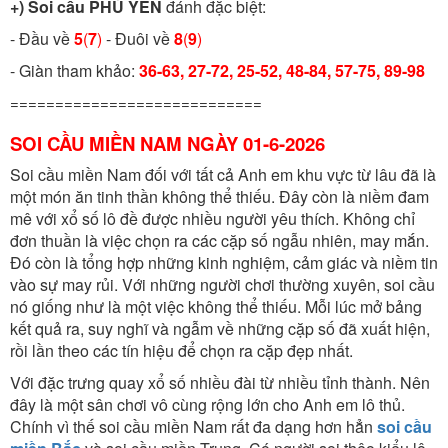
+)
Soi cầu PHÚ YÊN
đánh đặc biệt:
- Đầu về
5
(
7
)
- Đuôi về
8
(
9
)
- Giàn tham khảo:
36-63, 27-72, 25-52, 48-84, 57-75, 89-98
============================
SOI CẦU MIỀN NAM NGÀY 01-6-2026
Soi cầu miền Nam đối với tất cả Anh em khu vực từ lâu đã là
một món ăn tinh thần không thể thiếu. Đây còn là niềm đam
mê với xổ số lô đề được nhiều người yêu thích. Không chỉ
đơn thuần là việc chọn ra các cặp số ngẫu nhiên, may mắn.
Đó còn là tổng hợp những kinh nghiệm, cảm giác và niềm tin
vào sự may rủi. Với những người chơi thường xuyên, soi cầu
nó giống như là một việc không thể thiếu. Mỗi lúc mở bảng
kết quả ra, suy nghĩ và ngẫm về những cặp số đã xuất hiện,
rồi lần theo các tín hiệu để chọn ra cặp đẹp nhất.
Với đặc trưng quay xổ số nhiều đài từ nhiều tỉnh thành. Nên
đây là một sân chơi vô cùng rộng lớn cho Anh em lô thủ.
Chính vì thế soi cầu miền Nam rất đa dạng hơn hẳn
soi cầu