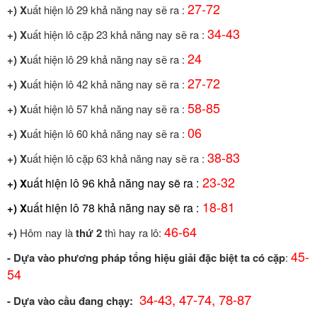
27-72
+) X
uất hiện lô 29 khả năng nay sẽ ra :
34-43
+) X
uất hiện lô cặp 23 khả năng nay sẽ ra :
24
+) X
uất hiện lô 29 khả năng nay sẽ ra :
27-72
+) X
uất hiện lô 42 khả năng nay sẽ ra :
58-85
+) X
uất hiện lô 57 khả năng nay sẽ ra :
06
+) X
uất hiện lô 60 khả năng nay sẽ ra :
38-83
+) X
uất hiện lô cặp 63 khả năng nay sẽ ra :
23-32
uất hiện lô 96 khả năng nay sẽ ra :
+) X
18-81
uất hiện lô 78 khả năng nay sẽ ra :
+) X
46-64
+)
Hôm nay là
thứ 2
thì hay ra lô:
45-
- Dựa vào phương pháp tổng hiệu giải đặc biệt ta có cặp
:
54
34-43, 47-74, 78-87
- Dựa vào cầu đang chạy: