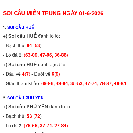
======================================
SOI CẦU MIỀN TRUNG NGÀY 01-6-2026
1.
SOI CẦU HUẾ
+)
Soi cầu HUẾ
đánh lô tô:
- Bạch thủ:
84
(
53
)
- Lô đá 2:
(
63-09, 47-96, 36-86
)
+)
Soi cầu HUẾ
đánh đặc biệt:
- Đầu về
4
(
7
)
- Đuôi về
6
(
9
)
- Giàn tham khảo:
69-96, 49-94, 35-53, 47-74, 78-87, 48-84
2.
SOI CẦU PHÚ YÊN
+)
Soi cầu PHÚ YÊN
đánh lô tô:
- Bạch thủ:
53
(
72
)
- Lô đá 2:
(
76-56, 37-74, 27-84
)