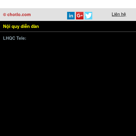
Liên hệ
© chotlo.com
Nội quy diễn đàn
LHQC Tele:
bomwin
vn88
https://mb66p.com/
78winnh.net
xem tructiepbongda
90 phút TV
Fun88
KQBD
789club
bong88
https://mb66.date/
Fun88 mới nhất
FUN88
90 phút TV
S666
s8
88win
cm88
nohu90 com
k88
JBO
trực tiếp Socolive TV
Ra Khoi TV
kenh bong da truc tiep
789club
UG888
nhà cái Fun88
bắn cá đổi thưởng
go88
sunwin20
Fun88 thai
188M FUN
nhà cái Luck8
nhà cái UY88
On68
sunwin
bóng đá trực tiếp
Xem bóng đá Xoilac
Xôi lạc TV
78win
cm88
nhà cái Luck8
nhà cái UY88
Link Vào Fun88
qs88
Tài xỉu online
tỷ số vietscore
du lieu bong da
Hit Club
Hitclub
Hit Club
say88
kubet
Jun88
trực tiếp xoilac
trực tiếp Socolive TV
RakhoiTV
xem trực tiếp bóng đá