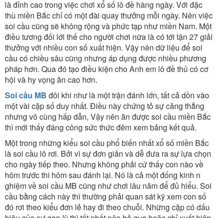
là đỉnh cao trong việc chơi xổ số lô đề hàng ngày. Với đặc
thù miền Bắc chỉ có một đài quay thưởng mỗi ngày. Nên việc
soi cầu cũng sẽ không rộng và phức tạp như miền Nam. Một
điều tương đối lới thế cho người chơi nữa là có tới tận 27 giải
thưởng với nhiều con số xuất hiện. Vậy nên dữ liệu để soi
cầu có chiều sâu cũng nhưng áp dụng được nhiều phương
pháp hơn. Qua đó tạo điều kiện cho Anh em lô đề thủ có cơ
hội và hy vọng ăn cao hơn.
Soi cầu MB
đôi khi như là một trận đánh lớn, tất cả dồn vào
một vài cặp số duy nhất. Điều này chứng tỏ sự căng thẳng
nhưng vô cùng hấp dẫn, Vậy nên ăn được soi cầu miền Bắc
thì mới thấy đáng công sức thức đêm xem bảng kết quả.
Một trong những kiểu soi cầu phổ biến nhất xổ số miền Bắc
là soi cầu lô rơi. Bởi vì sự đơn giản và dễ đưa ra sự lựa chọn
cho ngày tiếp theo. Nhưng không phải cứ thấy con nào về
hôm trước thì hôm sau đánh lại. Nó là cả một đống kinh n
ghiệm về soi cầu MB cũng như chơi lâu năm để đủ hiểu. Soi
cầu bằng cách này thì thường phải quan sát kỹ xem con số
đó rơi theo kiểu đơn lẻ hay đi theo chuỗi. Những cặp có dấu
hiệu của sự gan lỳ thì tốt nhất nên bỏ qua hoặc chỉ xuất hiện