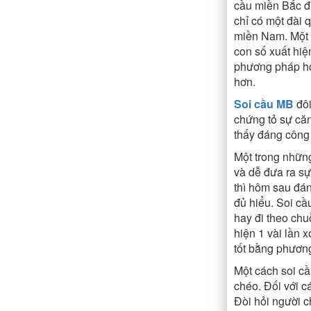
cầu miền Bắc đư
chỉ có một đài 
miền Nam. Một đ
con số xuất hiệ
phương pháp hơn
hơn.
Soi cầu MB
đôi
chứng tỏ sự că
thấy đáng công
Một trong những
và dễ đưa ra sự
thì hôm sau đán
đủ hiểu. Soi cầ
hay đi theo chu
hiện 1 vài lần 
tốt bằng phươn
Một cách soi cầ
chéo. Đối với c
Đòi hỏi người c