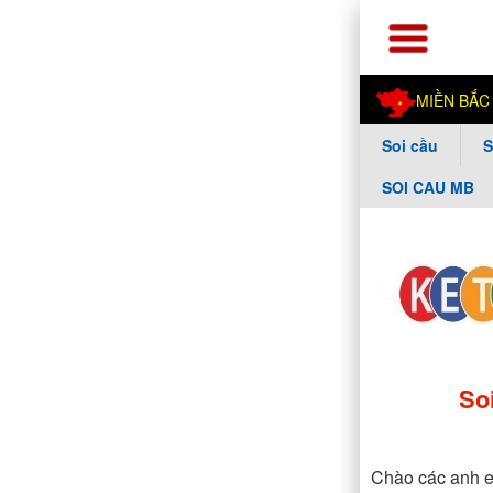
MIỀN BẮC
Soi cầu
S
SOI CAU MB
So
Chào các anh 