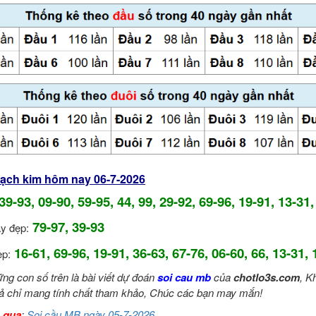
bạch kim hôm nay 06-7-2026
39-93, 09-90, 59-95, 44, 99, 29-92, 69-96, 19-91, 13-31,
79-97, 39-93
áy đẹp:
16-61, 69-96, 19-91, 36-63, 67-76, 06-60, 66, 13-31, 
ẹp:
ững con số trên là bài viết dự đoán
soi cau mb
của
chotlo3s.com
, K
cả chỉ mang tính chất tham khảo, Chúc các bạn may mắn!
 qua
:
Soi cầu MB ngày 05-7-2026