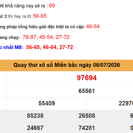
89
 98 khả năng nay sẽ ra :
56-65
ứ 2
thì hay ra lô:
46-64
g pháp tổng hiệu giải đặc biệt ta có cặp
:
78-87, 45-54, 27-72
đang chạy:
56-65, 46-64, 27-72
ẹp nhất MB: