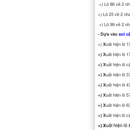
+)
Lô 86 về 2 n
+)
Lô 23 về 2 nh
+)
Lô 99 về 2 n
- Dựa vào
soi c
+)
X
uất hiện lô 
+) X
uất hiện lô 
+) X
uất hiện lô 
+) X
uất hiện lô 
+) X
uất hiện lô 
+) X
uất hiện lô 
+) X
uất hiện lô 
+) X
uất hiện lô 
uất hiện lô
+) X