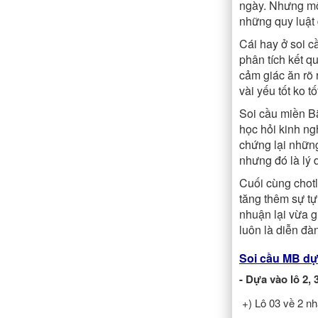
ngày. Nhưng một
những quy luật 
Cái hay ở soi c
phân tích kết q
cảm giác ăn rõ 
vài yếu tốt ko t
Soi cầu miền Bắ
học hỏi kinh ng
chứng lại những
nhưng đó là lý 
Cuối cùng chotl
tăng thêm sự tự
nhuận lại vừa g
luôn là diễn đ
Soi cầu MB dự
- Dựa vào lô 2,
+)
Lô 03 về 2 nh