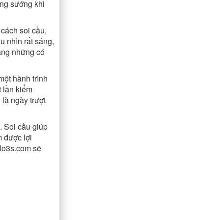
ung sướng khi
 cách soi cầu,
u nhìn rất sáng,
sáng những có
một hành trình
t lần kiểm
 là ngày trượt
. Soi cầu giúp
 được lợi
tlo3s.com sẽ