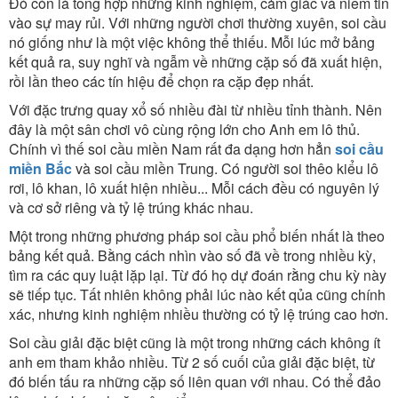
Đó còn là tổng hợp những kinh nghiệm, cảm giác và niềm tin
vào sự may rủi. Với những người chơi thường xuyên, soi cầu
nó giống như là một việc không thể thiếu. Mỗi lúc mở bảng
kết quả ra, suy nghĩ và ngẫm về những cặp số đã xuất hiện,
rồi lần theo các tín hiệu để chọn ra cặp đẹp nhất.
Với đặc trưng quay xổ số nhiều đài từ nhiều tỉnh thành. Nên
đây là một sân chơi vô cùng rộng lớn cho Anh em lô thủ.
Chính vì thế soi cầu miền Nam rất đa dạng hơn hẳn
soi cầu
miền Bắc
và soi cầu miền Trung. Có người soi thêo kiểu lô
rơi, lô khan, lô xuất hiện nhiều... Mỗi cách đều có nguyên lý
và cơ sở riêng và tỷ lệ trúng khác nhau.
Một trong những phương pháp soi cầu phổ biến nhất là theo
bảng kết quả. Bằng cách nhìn vào số đã về trong nhiều kỳ,
tìm ra các quy luật lặp lại. Từ đó họ dự đoán rằng chu kỳ này
sẽ tiếp tục. Tất nhiên không phải lúc nào kết qủa cũng chính
xác, nhưng kinh nghiệm nhiều thường có tỷ lệ trúng cao hơn.
Soi cầu giải đặc biệt cũng là một trong những cách không ít
anh em tham khảo nhiều. Từ 2 số cuối của giải đặc biệt, từ
đó biến tấu ra những cặp số liên quan với nhau. Có thể đảo