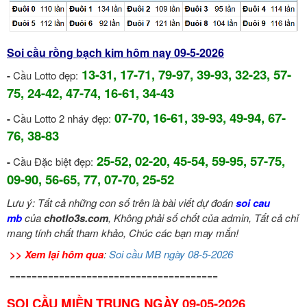
Soi cầu rồng bạch kim hôm nay 09-5-2026
13-31, 17-71, 79-97, 39-93, 32-23, 57-
-
Cầu Lotto đẹp:
75, 24-42, 47-74, 16-61, 34-43
07-70, 16-61, 39-93, 49-94, 67-
-
Cầu Lotto 2 nháy đẹp:
76, 38-83
25-52, 02-20, 45-54, 59-95, 57-75,
-
Cầu Đặc biệt đẹp:
09-90, 56-65, 77, 07-70, 25-52
Lưu ý: Tất cả những con số trên là bài viết dự đoán
soi cau
mb
của
chotlo3s.com
, Không phải số chốt của admin, Tất cả chỉ
mang tính chất tham khảo, Chúc các bạn may mắn!
>> Xem lại hôm qua
:
Soi cầu MB ngày 08-5-2026
======================================
SOI CẦU MIỀN TRUNG NGÀY 09-05-2026