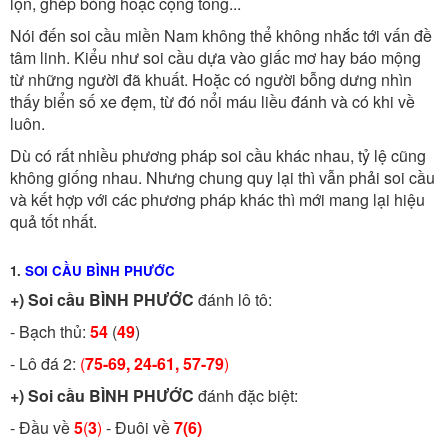
lộn, ghép bóng hoặc cộng tổng...
Nói đến soi cầu miền Nam không thể không nhắc tới vấn đề
tâm linh. Kiểu như soi cầu dựa vào giấc mơ hay báo mộng
từ những người đã khuất. Hoặc có người bỗng dưng nhìn
thấy biển số xe đẹm, từ đó nổi máu liều đánh và có khi về
luôn.
Dù có rất nhiều phương pháp soi cầu khác nhau, tỷ lệ cũng
không giống nhau. Nhưng chung quy lại thì vẫn phải soi cầu
và kết hợp với các phương pháp khác thì mới mang lại hiệu
quả tốt nhất.
1.
SOI CẦU BÌNH PHƯỚC
+)
Soi cầu BÌNH PHƯỚC
đánh lô tô:
- Bạch thủ:
54
(
49
)
- Lô đá 2:
(
75-69, 24-61, 57-79
)
+)
Soi cầu BÌNH PHƯỚC
đánh đặc biệt:
- Đầu về
5
(
3
)
- Đuôi về
7(6)