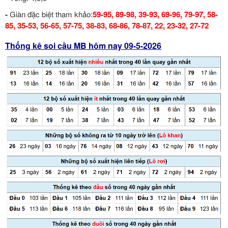
-
Giàn đặc biệt tham khảo:
59-95, 89-98, 39-93, 69-96, 79-97, 58-
85, 35-53, 56-65, 57-75, 38-83, 68-86, 78-87, 22, 23-32, 27-72
Thống kê soi cầu MB hôm nay 09-5-2026