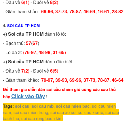
- Đầu về
6
(
1
)
- Đuôi về
8
(
2
)
- Giàn tham khảo:
69-96, 37-73, 78-87, 46-64, 16-61, 28-82
4.
SOI CẦU TP HCM
+)
Soi cầu TP HCM
đánh lô tô:
- Bạch thủ:
57
(
67
)
- Lô đá 2:
(
76-97, 48-98, 31-65
)
+)
Soi cầu TP HCM
đánh đặc biệt:
- Đầu về
7
(
2
)
- Đuôi về
6
(
5
)
- Giàn tham khảo:
79-97, 39-93, 69-96, 37-73, 78-87, 46-64
Để tham gia diễn đàn soi cầu chém gió cùng các cao thủ
Click vào Đây
hãy
!
Tags:
soi cau
,
soi cau mb
,
soi cau mien bac
, soi cau mien
nam, soi cau mien trung, soi cau xo so, soi cau xsmb, soi cau
bach thu, soi cau rong bach kim