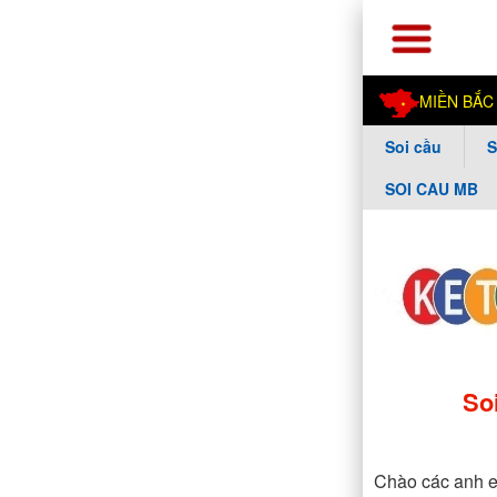
MIỀN BẮC
Soi cầu
S
SOI CAU MB
So
Chào các anh 