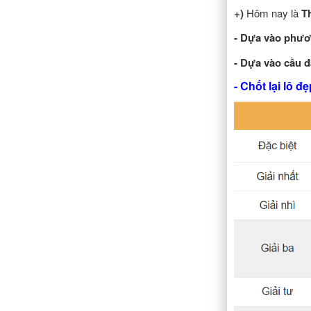
+)
Hôm nay là
T
- Dựa vào phươn
- Dựa vào cầu 
- Chốt lại lô đ