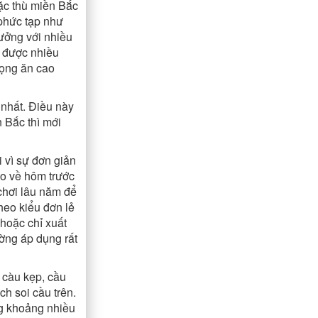
đặc thù miền Bắc
 phức tạp như
hưởng với nhiều
g được nhiều
vọng ăn cao
 nhất. Điều này
 Bắc thì mới
i vì sự đơn giản
ào về hôm trước
chơi lâu năm để
heo kiểu đơn lẻ
 hoặc chỉ xuất
ường áp dụng rất
 càu kẹp, cầu
h soi cầu trên.
ng khoảng nhiều