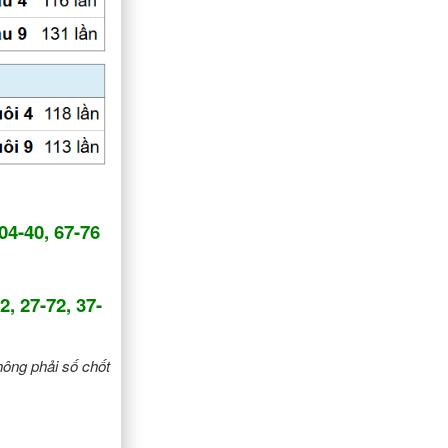
 04-40, 67-76
2, 27-72, 37-
hông phải số chốt