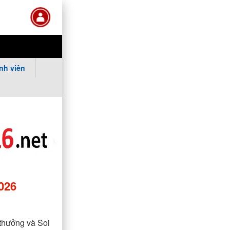
nh viên
026
 thưởng và
Soi