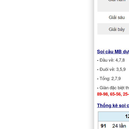
Soi cầu MB
dự 
-
Đầu về: 4,7,8
-
Đuôi về: 3,5,9
-
Tổng: 2,7,9
-
Giàn đặc biệt t
89-98, 65-56, 25
Thống kê soi 