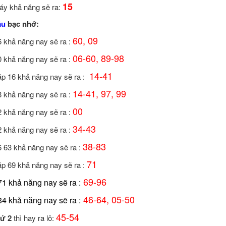
15
háy khả năng sẽ ra:
ầu
bạc nhớ:
60, 09
06 khả năng nay sẽ ra :
06-60, 89-98
10 khả năng nay sẽ ra :
14-41
cặp 16 khả năng nay sẽ ra :
14-41, 97, 99
18 khả năng nay sẽ ra :
00
22 khả năng nay sẽ ra :
34-43
32 khả năng nay sẽ ra :
38-83
36 63 khả năng nay sẽ ra :
71
cặp 69 khả năng nay sẽ ra :
69-96
 71 khả năng nay sẽ ra :
46-64, 05-50
 84 khả năng nay sẽ ra :
45-54
ứ 2
thì hay ra lô: