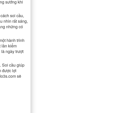
ung sướng khi
 cách soi cầu,
u nhìn rất sáng,
sáng những có
một hành trình
t lần kiểm
 là ngày trượt
. Soi cầu giúp
 được lợi
tlo3s.com sẽ