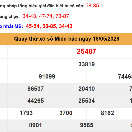
58-85
g pháp tổng hiệu giải đặc biệt ta có cặp
:
34-43, 47-74, 78-87
đang chạy:
45-54, 58-85, 34-43
ẹp nhất MB: