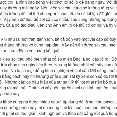
ợc coi là đỉnh cao trong việc chơi xổ số lô đề hàng ngày. Với 
quay thưởng mỗi ngày. Nên việc soi cầu cũng sẽ không rộng và
iều tương đối lới thế cho người chơi nữa là có tới tận 27 giải t
n. Vậy nên dữ liệu để soi cầu có chiều sâu cũng nhưng áp dụn
. Qua đó tạo điều kiện cho Anh em lô đề thủ có cơ hội và hy 
 khi như là một trận đánh lớn, tất cả dồn vào một vài cặp số duy
ng thẳng nhưng vô cùng hấp dẫn, Vậy nên ăn được soi cầu miền
 sức thức đêm xem bảng kết quả.
 kiểu soi cầu phổ biến nhất xổ số miền Bắc là soi cầu lô rơi. Bở
 lựa chọn cho ngày tiếp theo. Nhưng không phải cứ thấy con n
h lại. Nó là cả một đống kinh n ghiệm về soi cầu MB cũng như 
u bằng cách này thì thường phải quan sát kỹ xem con số đó rơi t
ỗi. Những cặp có dấu hiệu của sự gan lỳ thì tốt nhất nên bỏ qua
xong rồi mất hút. Chính vì vậy nên người chơi có kinh nghiệm th
g pháp này.
u khác cũng rất được nhiều người áp dụng đó là soi cầu pascal,
ác phương pháp này thì nó mang tính kỹ thuật cao hơn những các
hơi phải có thời gian, kinh nghiệm và theo dõi bảng kết quả tro