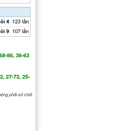
 68-86, 36-63
2, 27-72, 25-
hông phải số chốt