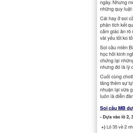
ngày. Nhưng một
những quy luật 
Cái hay ở soi c
phân tích kết q
cảm giác ăn rõ 
vài yếu tốt ko t
Soi cầu miền Bắ
học hỏi kinh ng
chứng lại những
nhưng đó là lý 
Cuối cùng chotl
tăng thêm sự tự
nhuận lại vừa g
luôn là diễn đ
Soi cầu MB dự
- Dựa vào lô 2,
+)
Lô 35 về 2 nh