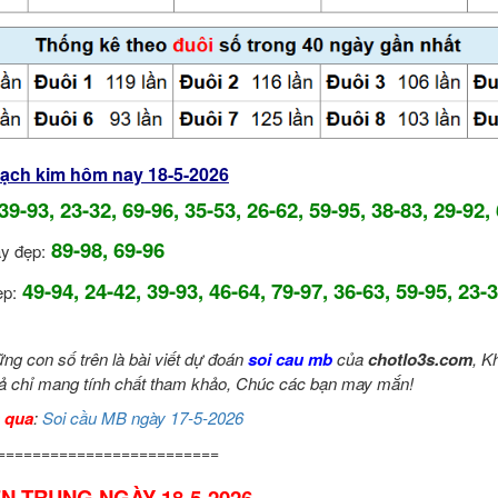
bạch kim hôm nay 18-5-2026
39-93, 23-32, 69-96, 35-53, 26-62, 59-95, 38-83, 29-92,
89-98, 69-96
áy đẹp:
49-94, 24-42, 39-93, 46-64, 79-97, 36-63, 59-95, 23-3
ẹp:
ững con số trên là bài viết dự đoán
soi cau mb
của
chotlo3s.com
, K
cả chỉ mang tính chất tham khảo, Chúc các bạn may mắn!
 qua
:
Soi cầu MB ngày 17-5-2026
=========================
ỀN TRUNG NGÀY 18-5-2026