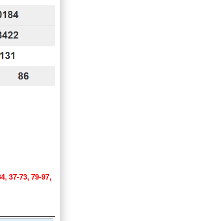
84, 37-73, 79-97,