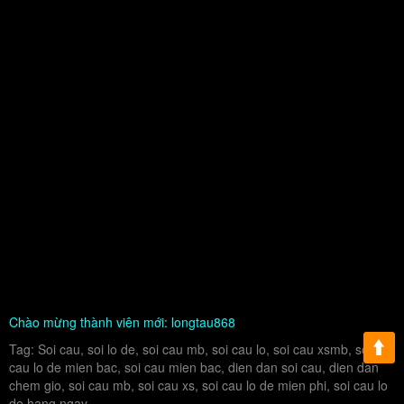
xem tructiepbongda
90 phút TV
KQBD
789club
bong88
https://mb66.date/
Fun88 mới nhất
FUN88
90 phút TV
789club
UG888
nhà cái Fun88
bắn cá đổi thưởng
go88
sunwin20
Fun88 thai
188M FUN
nhà cái Luck8
nhà cái UY88
On68
sunwin
bóng đá trực tiếp
Xem bóng đá Xoilac
Xôi lạc TV
78win
cm88
nhà cái Luck8
nhà cái UY88
Link Vào Fun88
qs88
Tài xỉu online
tỷ số vietscore
du lieu bong da
Hit Club
Hitclub
Hit Club
say88
kubet
Jun88
trực tiếp xoilac
trực tiếp Socolive TV
RakhoiTV
xem trực tiếp bóng đá
nohu90 com
siu88
sao789
KWIN
789club
bj888
JBO
Hit club
123B
SOI CAU
rikvip
b52club
soi kèo
nowgoal
tài xỉu online
soi cầu 247
soi cầu 247
789club
W88
k8cc
https://lovip24h.com/
b52club
soi cau chat
Chào mừng thành viên mới: longtau868
Tag: Soi cau, soi lo de, soi cau mb, soi cau lo, soi cau xsmb, soi
cau lo de mien bac, soi cau mien bac, dien dan soi cau, dien dan
chem gio, soi cau mb, soi cau xs, soi cau lo de mien phi, soi cau lo
de hang ngay.