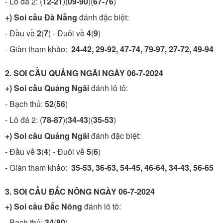
- Lô đá 2: (
12-21
)(
09-90
)(
67-76
)
+)
Soi cầu Đà Nẵng
đánh đặc biệt:
- Đầu về
2
(
7
) - Đuôi về
4
(
9
)
- Giàn tham khảo:
24-42, 29-92, 47-74, 79-97, 27-72, 49-94
2. SOI CẦU QUẢNG NGÃI NGÀY 06-7-2024
+)
Soi cầu Quảng Ngãi
đánh lô tô:
- Bạch thủ:
52
(
56
)
- Lô đá 2: (
78-87
)(
34-43
)(
35-53
)
+)
Soi cầu Quảng Ngãi
đánh đặc biệt:
- Đầu về
3
(
4
) - Đuôi về
5
(
6
)
- Giàn tham khảo:
35-53, 36-63, 54-45, 46-64, 34-43, 56-65
3. SOI CẦU ĐẮC NÔNG NGÀY 06-7-2024
+)
Soi cầu Đắc Nông
đánh lô tô:
- Bạch thủ:
34
(
80
)