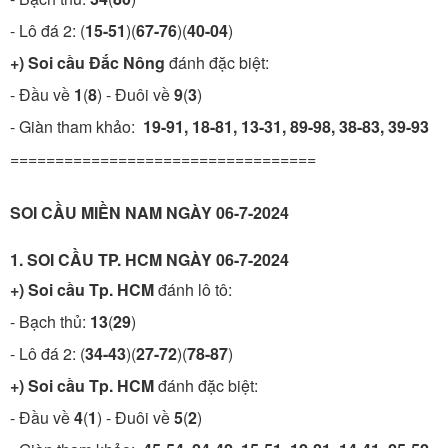
- Lô đá 2: (
15-51
)(
67-76
)(
40-04
)
+)
Soi cầu Đắc Nông
đánh đặc biệt:
- Đầu về
1
(
8
) - Đuôi về
9
(
3
)
- Giàn tham khảo:
19-91, 18-81, 13-31, 89-98, 38-83, 39-93
==================================
SOI CẦU MIỀN NAM NGÀY 06-7-2024
1. SOI CẦU TP. HCM NGÀY 06-7-2024
+)
Soi cầu Tp. HCM
đánh lô tô:
- Bạch thủ:
13
(
29
)
- Lô đá 2: (
34-43
)(
27-72
)(
78-87
)
+)
Soi cầu Tp. HCM
đánh đặc biệt:
- Đầu về
4
(
1
) - Đuôi về
5
(
2
)