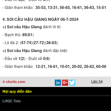
- Giàn tham khảo:
35-53, 13-31, 56-65, 16-61, 36-63, 15-51
4. SOI CẦU HẬU GIANG NGÀY 06-7-2024
+)
Soi cầu Hậu Giang
đánh lô tô:
- Bạch thủ:
89
(
61
)
- Lô đá 2: (
47-74
)(
27-72
)(
36-63
)
+)
Soi cầu Hậu Giang
đánh đặc biệt:
- Đầu về
1(2
) - Đuôi về
0
(
6
)
- Giàn tham khảo:
12-21, 16-61, 10-01, 20-02, 26-62, 60-06
Liên hệ
© chotlo.com
Nội quy diễn đàn
LHQC Tele:
bomwin
vn88
https://mb66p.com/
78winnh.net