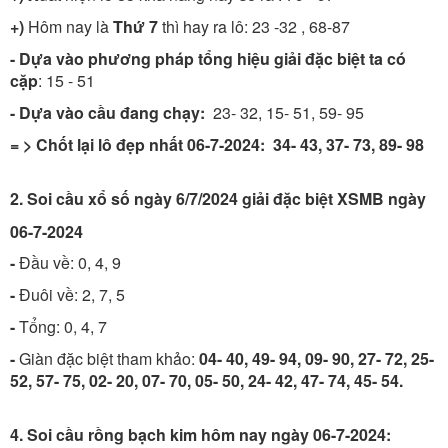
+)
Hôm nay là
Thứ 7
thì hay ra lô: 23 -32 , 68-87
- Dựa vào phương pháp tổng hiệu giải đặc biệt ta có
cặp
: 15 - 51
- Dựa vào cầu đang chạy:
23- 32, 15- 51, 59- 95
= > Chốt lại lô đẹp nhất 06-7-2024: 34- 43, 37- 73, 89- 98
2. Soi cầu xổ số ngày 6/7/2024 giải đặc biệt XSMB ngày
06-7-2024
-
Đầu về: 0, 4, 9
-
Đuôi về: 2, 7, 5
-
Tổng: 0, 4, 7
-
Giàn đặc biệt tham khảo:
04- 40, 49- 94, 09- 90, 27- 72, 25-
52, 57- 75, 02- 20, 07- 70, 05- 50, 24- 42, 47- 74, 45- 54.
4. Soi cầu rồng bạch kim hôm nay ngày 06-7-2024: