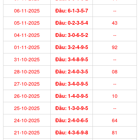
06-11-2025
Đầu: 6-1-3-5-7
--
05-11-2025
Đầu: 0-2-3-5-4
43
04-11-2025
Đầu: 3-0-6-5-2
--
01-11-2025
Đầu: 3-2-4-9-5
92
31-10-2025
Đầu: 3-4-8-9-5
--
28-10-2025
Đầu: 2-4-0-3-5
08
27-10-2025
Đầu: 3-4-0-9-5
--
26-10-2025
Đầu: 1-4-0-9-5
10
25-10-2025
Đầu: 1-3-0-9-5
--
24-10-2025
Đầu: 2-4-0-6-5
64
21-10-2025
Đầu: 4-3-6-9-8
81