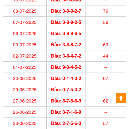
08-07-2025
Đầu: 3-8-9-2-7
79
07-07-2025
Đầu: 3-8-9-2-5
56
06-07-2025
Đầu: 3-8-9-6-5
--
03-07-2025
Đầu: 3-8-6-7-2
69
02-07-2025
Đầu: 3-8-4-7-2
44
01-07-2025
Đầu: 9-8-4-5-2
--
30-06-2025
Đầu: 0-1-4-3-2
07
29-06-2025
Đầu: 0-7-5-3-2
--
27-06-2025
Đầu: 8-7-5-6-9
62
26-06-2025
Đầu: 8-7-1-6-9
--
23-06-2025
Đầu: 2-7-5-6-3
57