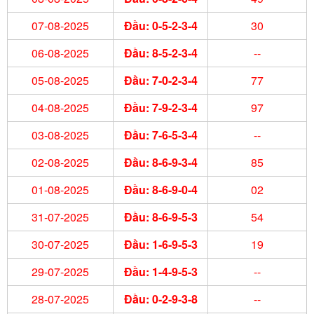
07-08-2025
Đầu: 0-5-2-3-4
30
06-08-2025
Đầu: 8-5-2-3-4
--
05-08-2025
Đầu: 7-0-2-3-4
77
04-08-2025
Đầu: 7-9-2-3-4
97
03-08-2025
Đầu: 7-6-5-3-4
--
02-08-2025
Đầu: 8-6-9-3-4
85
01-08-2025
Đầu: 8-6-9-0-4
02
31-07-2025
Đầu: 8-6-9-5-3
54
30-07-2025
Đầu: 1-6-9-5-3
19
29-07-2025
Đầu: 1-4-9-5-3
--
28-07-2025
Đầu: 0-2-9-3-8
--