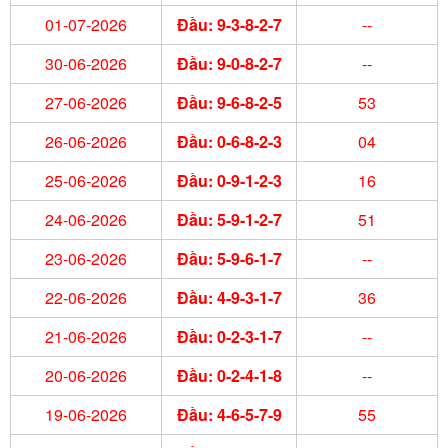
01-07-2026
Đầu: 9-3-8-2-7
--
30-06-2026
Đầu: 9-0-8-2-7
--
27-06-2026
Đầu: 9-6-8-2-5
53
26-06-2026
Đầu: 0-6-8-2-3
04
25-06-2026
Đầu: 0-9-1-2-3
16
24-06-2026
Đầu: 5-9-1-2-7
51
23-06-2026
Đầu: 5-9-6-1-7
--
22-06-2026
Đầu: 4-9-3-1-7
36
21-06-2026
Đầu: 0-2-3-1-7
--
20-06-2026
Đầu: 0-2-4-1-8
--
19-06-2026
Đầu: 4-6-5-7-9
55