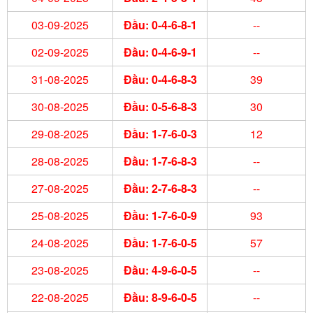
03-09-2025
Đầu: 0-4-6-8-1
--
02-09-2025
Đầu: 0-4-6-9-1
--
31-08-2025
Đầu: 0-4-6-8-3
39
30-08-2025
Đầu: 0-5-6-8-3
30
29-08-2025
Đầu: 1-7-6-0-3
12
28-08-2025
Đầu: 1-7-6-8-3
--
27-08-2025
Đầu: 2-7-6-8-3
--
25-08-2025
Đầu: 1-7-6-0-9
93
24-08-2025
Đầu: 1-7-6-0-5
57
23-08-2025
Đầu: 4-9-6-0-5
--
22-08-2025
Đầu: 8-9-6-0-5
--