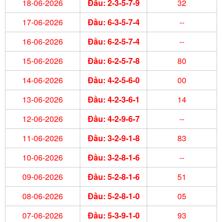
18-06-2026
Đầu: 2-3-5-7-9
32
17-06-2026
Đầu: 6-3-5-7-4
--
16-06-2026
Đầu: 6-2-5-7-4
--
15-06-2026
Đầu: 6-2-5-7-8
80
14-06-2026
Đầu: 4-2-5-6-0
00
13-06-2026
Đầu: 4-2-3-6-1
14
12-06-2026
Đầu: 4-2-9-6-7
--
11-06-2026
Đầu: 3-2-9-1-8
83
10-06-2026
Đầu: 3-2-8-1-6
--
09-06-2026
Đầu: 5-2-8-1-6
51
08-06-2026
Đầu: 5-2-8-1-0
05
07-06-2026
Đầu: 5-3-9-1-0
93