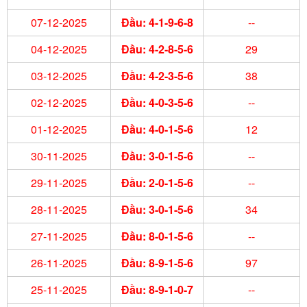
07-12-2025
Đầu: 4-1-9-6-8
--
04-12-2025
Đầu: 4-2-8-5-6
29
03-12-2025
Đầu: 4-2-3-5-6
38
02-12-2025
Đầu: 4-0-3-5-6
--
01-12-2025
Đầu: 4-0-1-5-6
12
30-11-2025
Đầu: 3-0-1-5-6
--
29-11-2025
Đầu: 2-0-1-5-6
--
28-11-2025
Đầu: 3-0-1-5-6
34
27-11-2025
Đầu: 8-0-1-5-6
--
26-11-2025
Đầu: 8-9-1-5-6
97
25-11-2025
Đầu: 8-9-1-0-7
--