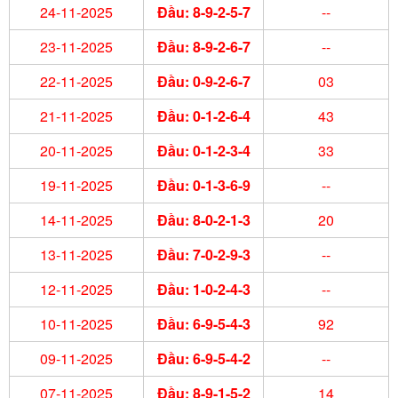
24-11-2025
Đầu: 8-9-2-5-7
--
23-11-2025
Đầu: 8-9-2-6-7
--
22-11-2025
Đầu: 0-9-2-6-7
03
21-11-2025
Đầu: 0-1-2-6-4
43
20-11-2025
Đầu: 0-1-2-3-4
33
19-11-2025
Đầu: 0-1-3-6-9
--
14-11-2025
Đầu: 8-0-2-1-3
20
13-11-2025
Đầu: 7-0-2-9-3
--
12-11-2025
Đầu: 1-0-2-4-3
--
10-11-2025
Đầu: 6-9-5-4-3
92
09-11-2025
Đầu: 6-9-5-4-2
--
07-11-2025
Đầu: 8-9-1-5-2
14