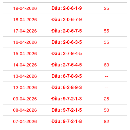
19-04-2026
Đầu: 2-0-6-1-9
25
18-04-2026
Đầu: 2-0-6-7-9
--
17-04-2026
Đầu: 2-0-6-7-5
55
16-04-2026
Đầu: 2-0-6-3-5
35
15-04-2026
Đầu: 2-7-9-4-5
--
14-04-2026
Đầu: 2-7-6-4-5
63
13-04-2026
Đầu: 6-7-8-9-5
--
12-04-2026
Đầu: 6-2-8-9-3
--
09-04-2026
Đầu: 9-7-2-1-3
25
08-04-2026
Đầu: 9-7-2-1-5
50
07-04-2026
Đầu: 9-7-2-1-8
82