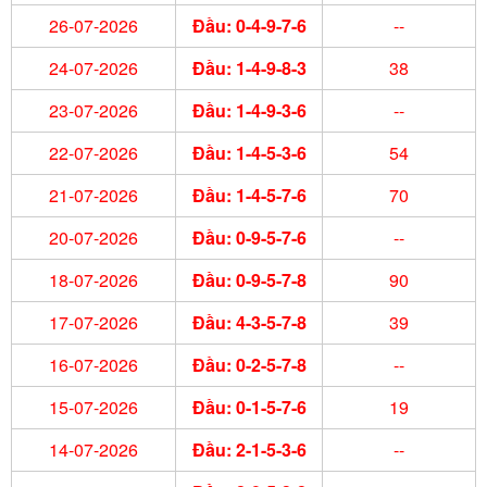
26-07-2026
Đầu: 0-4-9-7-6
--
24-07-2026
Đầu: 1-4-9-8-3
38
23-07-2026
Đầu: 1-4-9-3-6
--
22-07-2026
Đầu: 1-4-5-3-6
54
21-07-2026
Đầu: 1-4-5-7-6
70
20-07-2026
Đầu: 0-9-5-7-6
--
18-07-2026
Đầu: 0-9-5-7-8
90
17-07-2026
Đầu: 4-3-5-7-8
39
16-07-2026
Đầu: 0-2-5-7-8
--
15-07-2026
Đầu: 0-1-5-7-6
19
14-07-2026
Đầu: 2-1-5-3-6
--