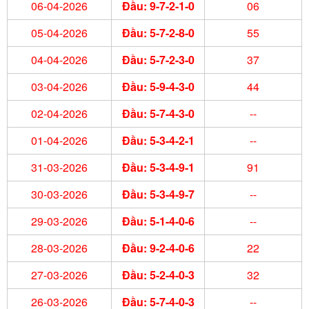
06-04-2026
Đầu: 9-7-2-1-0
06
05-04-2026
Đầu: 5-7-2-8-0
55
04-04-2026
Đầu: 5-7-2-3-0
37
03-04-2026
Đầu: 5-9-4-3-0
44
02-04-2026
Đầu: 5-7-4-3-0
--
01-04-2026
Đầu: 5-3-4-2-1
--
31-03-2026
Đầu: 5-3-4-9-1
91
30-03-2026
Đầu: 5-3-4-9-7
--
29-03-2026
Đầu: 5-1-4-0-6
--
28-03-2026
Đầu: 9-2-4-0-6
22
27-03-2026
Đầu: 5-2-4-0-3
32
26-03-2026
Đầu: 5-7-4-0-3
--