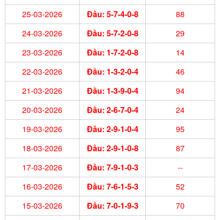
25-03-2026
Đầu: 5-7-4-0-8
88
24-03-2026
Đầu: 5-7-2-0-8
29
23-03-2026
Đầu: 1-7-2-0-8
14
22-03-2026
Đầu: 1-3-2-0-4
46
21-03-2026
Đầu: 1-3-9-0-4
94
20-03-2026
Đầu: 2-6-7-0-4
24
19-03-2026
Đầu: 2-9-1-0-4
95
18-03-2026
Đầu: 2-9-1-0-8
87
17-03-2026
Đầu: 7-9-1-0-3
--
16-03-2026
Đầu: 7-6-1-5-3
52
15-03-2026
Đầu: 7-0-1-9-3
70