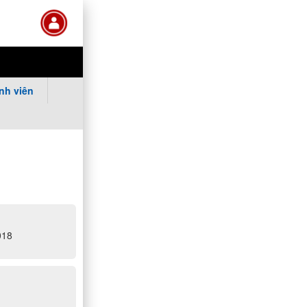
nh viên
018