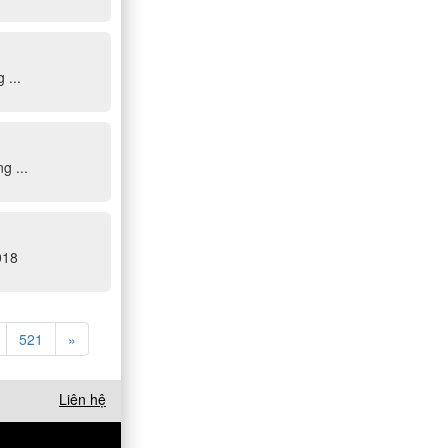
 ...
g ...
018
521
»
Liên hệ