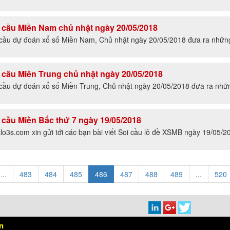
 cầu Miền Nam chủ nhật ngày 20/05/2018
 cầu dự đoán xổ số Miền Nam, Chủ nhật ngày 20/05/2018 đưa ra những
 cầu Miền Trung chủ nhật ngày 20/05/2018
 cầu dự đoán xổ số Miền Trung, Chủ nhật ngày 20/05/2018 đưa ra nhữn
 cầu Miền Bắc thứ 7 ngày 19/05/2018
lo3s.com xin gửi tới các bạn bài viết Soi cầu lô đề XSMB ngày 19/05/2
...
483
484
485
486
487
488
489
...
520
n