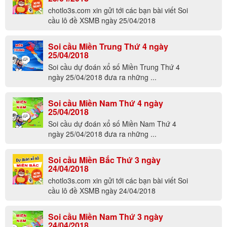
chotlo3s.com xin gửi tới các bạn bài viết Soi
cầu lô đề XSMB ngày 25/04/2018
Soi cầu Miền Trung Thứ 4 ngày
25/04/2018
Soi cầu dự đoán xổ số Miền Trung Thứ 4
ngày 25/04/2018 đưa ra những ...
Soi cầu Miền Nam Thứ 4 ngày
25/04/2018
Soi cầu dự đoán xổ số Miền Nam Thứ 4
ngày 25/04/2018 đưa ra những ...
Soi cầu Miền Bắc Thứ 3 ngày
24/04/2018
chotlo3s.com xin gửi tới các bạn bài viết Soi
cầu lô đề XSMB ngày 24/04/2018
Soi cầu Miền Nam Thứ 3 ngày
24/04/2018