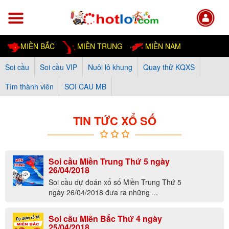
MIỀN BẮC
MIỀN TRUNG
MIỀN NAM
Soi cầu
Soi cầu VIP
Nuôi lô khung
Quay thử KQXS
Tìm thành viên
SOI CAU MB
TIN TỨC XỔ SỐ
Soi cầu Miền Trung Thứ 5 ngày
26/04/2018
Soi cầu dự đoán xổ số Miền Trung Thứ 5
ngày 26/04/2018 đưa ra những ...
Soi cầu Miền Bắc Thứ 4 ngày
25/04/2018