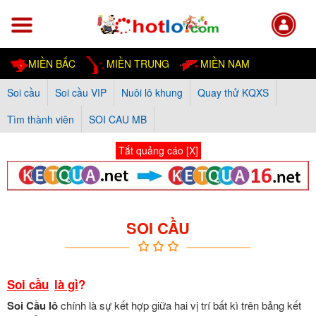
MIỀN BẮC
MIỀN TRUNG
MIỀN NAM
Soi cầu
Soi cầu VIP
Nuôi lô khung
Quay thử KQXS
Tìm thành viên
SOI CAU MB
Tắt quảng cáo [X]
SOI CẦU
Soi cầu
là gì
?
Soi Cầu lô
chính là sự kết hợp giữa hai vị trí bất kì trên bảng kết