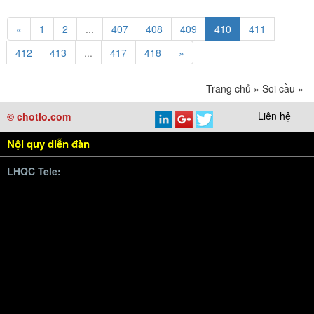
«
1
2
...
407
408
409
410
411
412
413
...
417
418
»
Trang chủ
»
Soi cầu
»
Liên hệ
© chotlo.com
Nội quy diễn đàn
LHQC Tele:
bomwin
vn88
https://mb66p.com/
78winnh.net
xem tructiepbongda
90 phút TV
KQBD
789club
bong88
https://mb66.date/
Fun88 mới nhất
FUN88
90 phút TV
789club
UG888
nhà cái Fun88
bắn cá đổi thưởng
go88
sunwin20
Fun88 thai
188M FUN
nhà cái Luck8
nhà cái UY88
On68
sunwin
bóng đá trực tiếp
Xem bóng đá Xoilac
Xôi lạc TV
78win
cm88
nhà cái Luck8
nhà cái UY88
Link Vào Fun88
qs88