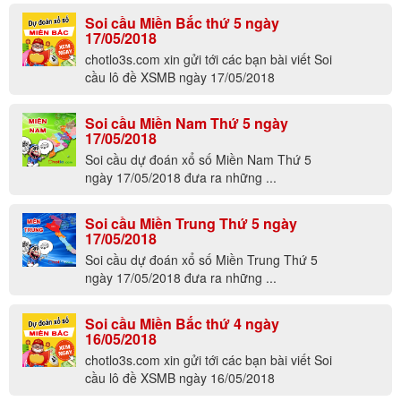
Dưới đây chỉ là một số phương pháp
Soi cầu Miền Bắc thứ 5 ngày
soi cầu Miền Bắc
, Soi
17/05/2018
cầu Miền Trung, Soi cầu Miền Nam phổ biến mà chúng tôi liệt
chotlo3s.com xin gửi tới các bạn bài viết Soi
kê ra để các bạn tham khảo. Ngoài ra còn rất nhiều phương
cầu lô đề XSMB ngày 17/05/2018
pháp khác chúng tôi sẽ tổng hợp và gửi tới các bạn sau.
Ngoài ra bạn có thể tham khảo dự đoán
soi cầu xổ số
hàng
ngày ở phía dưới được các chuyên gia chotlo.com có kinh
Soi cầu Miền Nam Thứ 5 ngày
17/05/2018
nghiệm
soi cầu
lâu năm tổng hợp.
Soi cầu dự đoán xổ số Miền Nam Thứ 5
=>
Để tham gia diễn đàn thảo luận bạn hãy
Click vào đây
, hoặc
ngày 17/05/2018 đưa ra những ...
chotlo.com
truy cập trang wap:
để chém gió, tham gia chốt số
cùng các cao thủ giúp bạn tìm ra những cầu lô đề đẹp nhất.
Soi cầu Miền Trung Thứ 5 ngày
Tags
:
Soi cau
soi cau mb
soi cau mien bac
soi cầu xổ số
17/05/2018
soi cau xsmb
soi cau mt
bach thu lo
soi cau vip
soi cau lo
Soi cầu dự đoán xổ số Miền Trung Thứ 5
vip
soi cau admin
soi cau bach thu
soi cau cao thu
cao thu
ngày 17/05/2018 đưa ra những ...
chot so
gio vang chot so
soi cau 366
soi cau rong bac
kim
rong bach kim
soi cau hom nay
du doan soi cau
Soi cầu Miền Bắc thứ 4 ngày
16/05/2018
chotlo3s.com xin gửi tới các bạn bài viết Soi
cầu lô đề XSMB ngày 16/05/2018