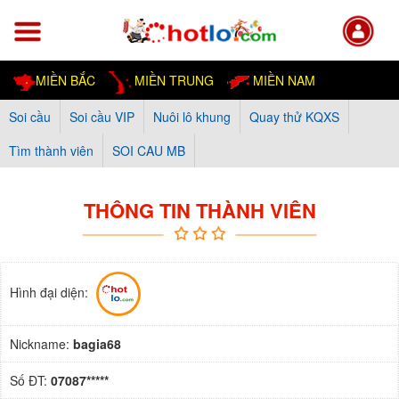
MIỀN BẮC
MIỀN TRUNG
MIỀN NAM
Soi cầu
Soi cầu VIP
Nuôi lô khung
Quay thử KQXS
Tìm thành viên
SOI CAU MB
THÔNG TIN THÀNH VIÊN
Hình đại diện:
Nickname:
bagia68
Số ĐT:
07087*****