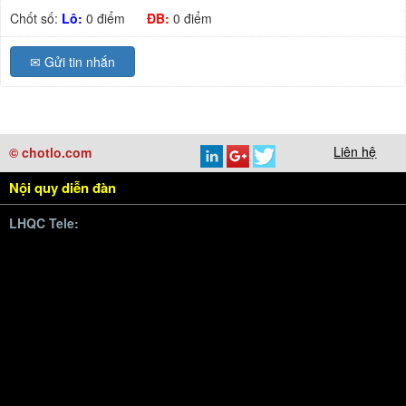
Chốt số:
Lô:
0 điểm
ĐB:
0 điểm
✉
Gửi tin nhắn
Thành viên soi cầu chotlo.com - doitaixe
Thành viên soi cau MB | Thành viên chốt lô | Cao thủ soi cau Mien Bac | cao thủ chốt số
Liên hệ
© chotlo.com
Nội quy diễn đàn
LHQC Tele:
bomwin
vn88
https://mb66p.com/
78winnh.net
xem tructiepbongda
90 phút TV
Fun88
KQBD
789club
bong88
https://mb66.date/
Fun88 mới nhất
FUN88
90 phút TV
S666
s8
88win
cm88
nohu90 com
k88
JBO
trực tiếp Socolive TV
Ra Khoi TV
kenh bong da truc tiep
789club
UG888
nhà cái Fun88
bắn cá đổi thưởng
go88
sunwin20
Fun88 thai
188M FUN
nhà cái Luck8
nhà cái UY88
On68
sunwin