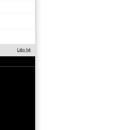
Liên hệ
TV
Fun88
 TV
S666
88
sunwin20
rực tiếp
ink Vào Fun88
say88
e
soi cầu 247