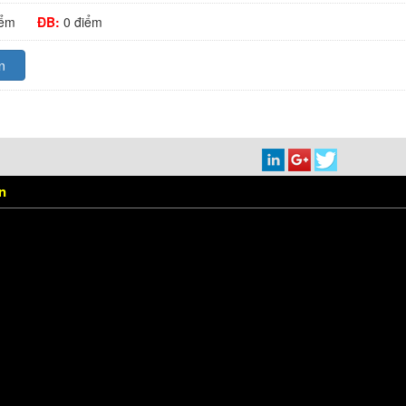
iểm
ĐB:
0 điểm
n
n
88
https://mb66p.com/
78winnh.net
xem tructiepbongda
90 phút 
lub
bong88
https://mb66.date/
Fun88 mới nhất
FUN88
90 phút
cm88
nohu90 com
k88
JBO
trực tiếp Socolive TV
Ra Khoi TV
 truc tiep
789club
UG888
nhà cái Fun88
bắn cá đổi thưởng
go
188M FUN
nhà cái Luck8
nhà cái UY88
On68
sunwin
bóng đá t
 Xoilac
Xôi lạc TV
78win
cm88
nhà cái Luck8
nhà cái UY88
L
u online
tỷ số vietscore
du lieu bong da
Hit Club
Hitclub
Hit Club
8
123B
SOI CAU
rikvip
b52club
soi kèo
nowgoal
tài xỉu onlin