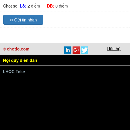
Chốt số:
Lô:
2 điểm
ĐB:
0 điểm
✉
Gửi tin nhắn
Thành viên soi cầu chotlo.com - melonwater
Thành viên soi cau MB | Thành viên chốt lô | Cao thủ soi cau Mien Bac | cao thủ chốt số
Liên hệ
© chotlo.com
Nội quy diễn đàn
LHQC Tele:
bomwin
vn88
https://mb66p.com/
78winnh.net
xem tructiepbongda
90 phút TV
KQBD
789club
bong88
https://mb66.date/
Fun88 mới nhất
FUN88
90 phút TV
789club
UG888
nhà cái Fun88
bắn cá đổi thưởng
go88
sunwin20
Fun88 thai
188M FUN
nhà cái Luck8
nhà cái UY88
On68
sunwin
bóng đá trực tiếp
Xem bóng đá Xoilac
Xôi lạc TV
78win
cm88
nhà cái Luck8
nhà cái UY88
Link Vào Fun88
qs88