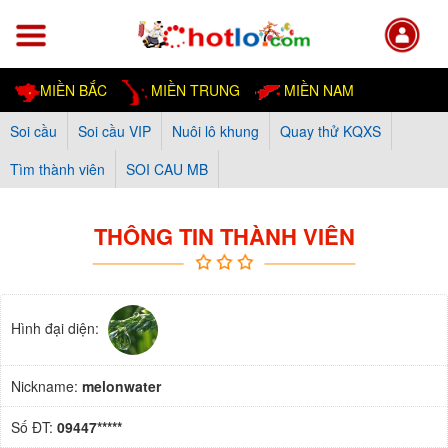
MIỀN BẮC
MIỀN TRUNG
MIỀN NAM
Soi cầu
Soi cầu VIP
Nuôi lô khung
Quay thử KQXS
Tìm thành viên
SOI CAU MB
THÔNG TIN THÀNH VIÊN
Hình đại diện:
Nickname:
melonwater
Số ĐT:
09447*****