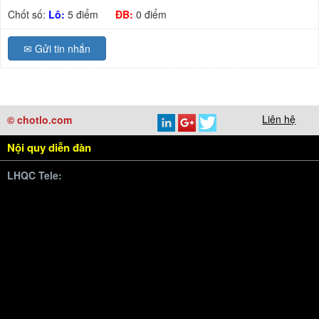
Chốt số:
Lô:
5 điểm
ĐB:
0 điểm
✉
Gửi tin nhắn
Thành viên soi cầu chotlo.com - nguyentuan2015
Thành viên soi cau MB | Thành viên chốt lô | Cao thủ soi cau Mien Bac | cao thủ chốt số
Liên hệ
© chotlo.com
Nội quy diễn đàn
LHQC Tele:
bomwin
vn88
https://mb66p.com/
78winnh.net
xem tructiepbongda
90 phút TV
KQBD
789club
bong88
https://mb66.date/
Fun88 mới nhất
FUN88
90 phút TV
789club
UG888
nhà cái Fun88
bắn cá đổi thưởng
go88
sunwin20
Fun88 thai
188M FUN
nhà cái Luck8
nhà cái UY88
On68
sunwin
bóng đá trực tiếp
Xem bóng đá Xoilac
Xôi lạc TV
78win
cm88
nhà cái Luck8
nhà cái UY88
Link Vào Fun88
qs88