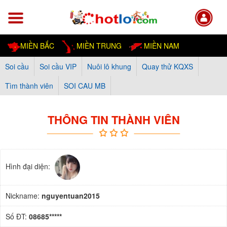
MIỀN BẮC
MIỀN TRUNG
MIỀN NAM
Soi cầu
Soi cầu VIP
Nuôi lô khung
Quay thử KQXS
Tìm thành viên
SOI CAU MB
THÔNG TIN THÀNH VIÊN
Hình đại diện:
Nickname:
nguyentuan2015
Số ĐT:
08685*****