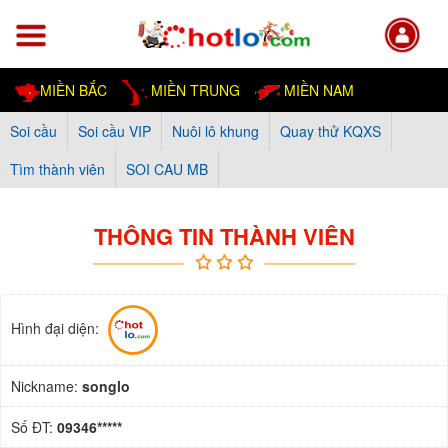
MIỀN BẮC
MIỀN TRUNG
MIỀN NAM
Soi cầu
Soi cầu VIP
Nuôi lô khung
Quay thử KQXS
Tìm thành viên
SOI CAU MB
THÔNG TIN THÀNH VIÊN
Hình đại diện:
Nickname:
songlo
Số ĐT:
09346*****