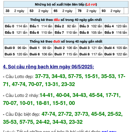
4.
Soi cầu
rồng bạch kim ngày 06/5/2025:
37-73, 34-43, 57-75, 15-51, 35-53, 17-
-
Cầu Lotto đẹp:
71, 47-74, 70-07, 13-31, 23-32
14-41, 40-04, 34-43, 45-54, 17-71,
-
Cầu Lotto 2 nháy:
70-07, 10-01, 18-81, 15-51, 00
47-74, 27-72, 37-73, 45-54, 25-52,
-
Cầu Đặc biệt đẹp:
35-53, 57-75, 24-42, 34-43, 23-32
Lưu ý: Tất cả những con số trên là bài viết dự đoán
soi cau