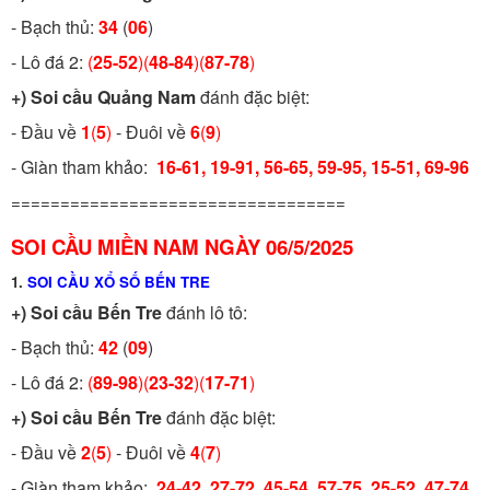
- Bạch thủ:
34
(
06
)
- Lô đá 2:
(
25-52
)(
48-84
)(
87-78
)
+)
Soi cầu Quảng Nam
đánh đặc biệt:
- Đầu về
1
(
5
)
- Đuôi về
6
(
9
)
- Giàn tham khảo:
16-61, 19-91, 56-65, 59-95, 15-51, 69-96
==================================
SOI CẦU MIỀN NAM NGÀY 06/5/2025
1.
SOI CẦU XỔ SỐ BẾN TRE
+)
Soi cầu Bến Tre
đánh lô tô:
- Bạch thủ:
42
(
09
)
- Lô đá 2:
(
89-98
)(
23-32
)(
17-71
)
+)
Soi cầu Bến Tre
đánh đặc biệt:
- Đầu về
2
(
5
)
- Đuôi về
4
(
7
)
- Giàn tham khảo:
24-42, 27-72, 45-54, 57-75, 25-52, 47-74