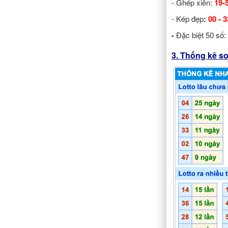
- Ghép xiên:
19-
- Kép đẹp
:
00 - 3
-
Đặc biệt 50 số:
3. Thống kê s
o