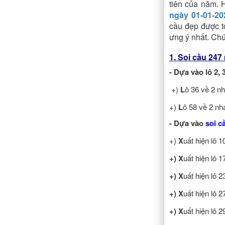
tiên của năm. 
ngày 01-01-20
cầu đẹp được t
ưng ý nhất. Ch
1.
Soi cầu 247
- Dựa vào lô 2,
+)
L
ô 36 về 2 n
+)
L
ô 58 về 2 nh
- Dựa vào
soi c
+)
X
uất hiện lô 
+) X
uất hiện lô 
+) X
uất hiện lô 
+) X
uất hiện lô 
+) X
uất hiện lô 