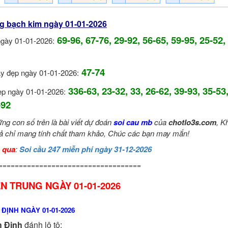
g bạch kim ngày 01-01-2026
69-96, 67-76, 29-92, 56-65, 59-95, 25-52, 
ngày 01-01-2026:
47-74
áy đẹp ngày 01-01-2026:
336-63, 23-32, 33, 26-62, 39-93, 35-53,
ẹp ngày 01-01-2026:
-92
ững con số trên là bài viết dự đoán
soi cau mb
của
chotlo3s.com
, K
cả chỉ mang tính chất tham khảo, Chúc các bạn may mắn!
 qua
:
Soi cầu 247 miễn phí ngày 31-12-2026
===================================
ỀN TRUNG NGÀY 01-01-2026
ĐỊNH NGÀY 01-01-2026
h Định
đánh lô tô: