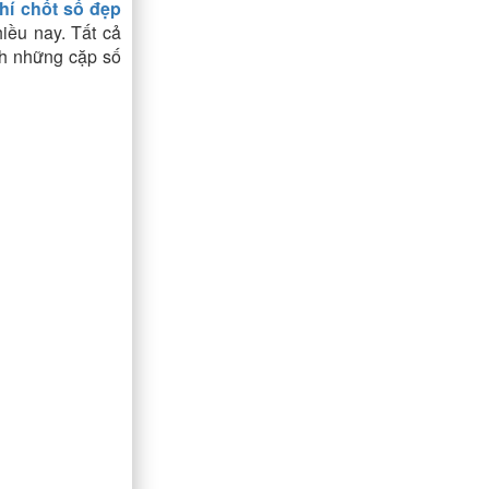
hí chốt số đẹp
iều nay. Tất cả
nh những cặp số