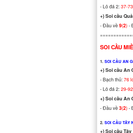
- Lô đá 2:
37-73
+)
Soi cầu Quả
- Đầu về
9
(
2
)
- 
============
SOI CẦU MI
1.
SOI CẦU AN G
+)
Soi cầu An
- Bạch thủ:
76 l
- Lô đá 2:
29-92
+)
Soi cầu An 
- Đầu về
3
(
2
)
- 
2.
SOI CẦU TÂY N
+)
Soi cầu Tây