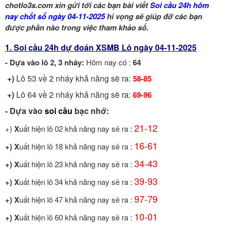
chotlo3s.com xin gửi tới các bạn bài viết
Soi cầu 24h hôm
nay chốt số ngày 04-11-2025
hi vọng sẽ giúp đỡ các bạn
được phần nào trong việc tham khảo số.
1.
Soi cầu 24h
dự đoán XSMB Lô ngày 04-11-2025
- Dựa vào lô 2, 3 nháy:
Hôm nay có :
64
+)
Lô 53 về 2 nháy khả năng sẽ ra:
58-85
+)
Lô 64 về 2 nháy khả năng sẽ ra:
69-96
- Dựa vào
soi cầu
bạc nhớ:
21-12
+)
X
uất hiện lô 02 khả năng nay sẽ ra :
16-61
+) X
uất hiện lô 18 khả năng nay sẽ ra :
34-43
+) X
uất hiện lô 23 khả năng nay sẽ ra :
39-93
+) X
uất hiện lô 34 khả năng nay sẽ ra :
97-79
+) X
uất hiện lô 47 khả năng nay sẽ ra :
10-01
+) X
uất hiện lô 60 khả năng nay sẽ ra :