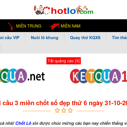
MIỀN TRUNG
MIỀN NAM
oi cầu VIP
Nuôi lô khung
Quay thử KQXS
Tìm thà
Tắt quảng cáo [X]
i cầu 3 miền chốt số đẹp thứ 6 ngày 31-10-2
cả nhà!
Chốt Lô
xin được chúc mừng các bạn nay chiến thắng và