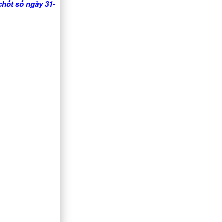
chốt số ngày 31-