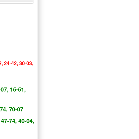
2, 24-42, 30-03,
-07, 15-51,
-74, 70-07
 47-74, 40-04,