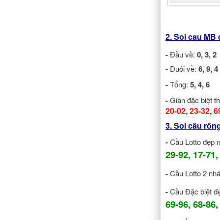
2.
Soi cau MB
-
Đầu về:
0, 3, 2
-
Đuôi về:
6, 9, 4
-
Tổng:
5, 4, 6
-
Giàn đặc biệt 
20-02, 23-32, 6
3. Soi cầu rồn
-
Cầu Lotto đẹp n
29-92, 17-71,
-
Cầu Lotto 2 nh
-
Cầu Đặc biệt đẹ
69-96, 68-86,