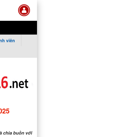
nh viên
025
 chia buồn với