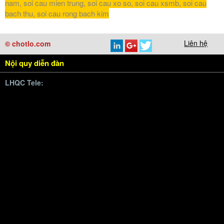
nam, soi cau mien trung, soi cau xo so, soi cau xsmb, soi cau
bach thu, soi cau rong bach kim
Liên hệ
© chotlo.com
Nội quy diễn đàn
LHQC Tele:
bomwin
vn88
https://mb66p.com/
78winnh.net
xem tructiepbongda
90 phút TV
KQBD
789club
bong88
https://mb66.date/
Fun88 mới nhất
FUN88
90 phút TV
789club
UG888
nhà cái Fun88
bắn cá đổi thưởng
go88
sunwin20
Fun88 thai
188M FUN
nhà cái Luck8
nhà cái UY88
On68
sunwin
bóng đá trực tiếp
Xem bóng đá Xoilac
Xôi lạc TV
78win
cm88
nhà cái Luck8
nhà cái UY88
Link Vào Fun88
qs88
Tài xỉu online
tỷ số vietscore
du lieu bong da
Hit Club
Hitclub
Hit Club
say88
kubet
Jun88
trực tiếp xoilac
trực tiếp Socolive TV
RakhoiTV
xem trực tiếp bóng đá