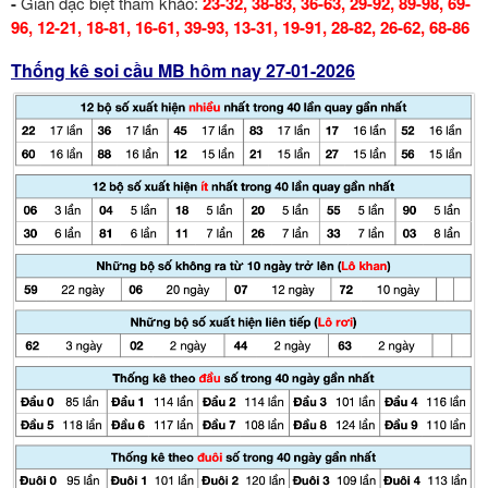
-
Giàn đặc biệt tham khảo:
23-32, 38-83, 36-63, 29-92, 89-98, 69-
96, 12-21, 18-81, 16-61, 39-93, 13-31, 19-91, 28-82, 26-62, 68-86
Thống kê
soi cầu MB
hôm nay 27-01-2026