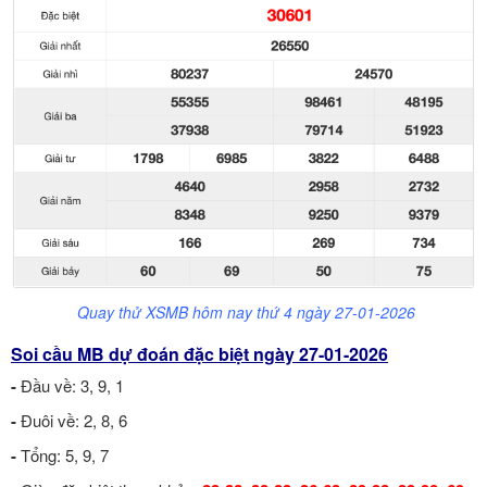
Quay thử XSMB hôm nay thứ 4 ngày 27-01-2026
Soi cầu MB
dự đoán đặc biệt ngày 27-01-2026
-
Đầu về: 3, 9, 1
-
Đuôi về: 2, 8, 6
-
Tổng: 5, 9, 7