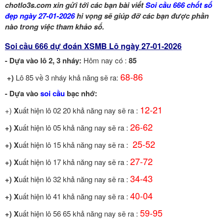
chotlo3s.com xin gửi tới các bạn bài viết
Soi cầu 666 chốt số
đẹp ngày 27-01-2026
hi vọng sẽ giúp đỡ các bạn được phần
nào trong việc tham khảo số.
Soi cầu 666
dự đoán XSMB Lô ngày 27-01-2026
- Dựa vào lô 2, 3 nháy:
Hôm nay có :
85
68-86
+)
Lô 85 về 3 nháy khả năng sẽ ra:
- Dựa vào
soi cầu
bạc nhớ:
12-21
+)
X
uất hiện lô 02 20 khả năng nay sẽ ra :
26-62
+) X
uất hiện lô 05 khả năng nay sẽ ra :
25-52
+) X
uất hiện lô 15 khả năng nay sẽ ra :
27-72
+) X
uất hiện lô 17 khả năng nay sẽ ra :
34-43
+) X
uất hiện lô 32 khả năng nay sẽ ra :
40-04
+) X
uất hiện lô 41 khả năng nay sẽ ra :
59-95
+) X
uất hiện lô 56 65 khả năng nay sẽ ra :