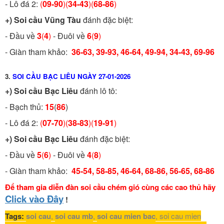
- Lô đá 2:
(
09-90
)(
34-43
)(
68-86
)
+)
Soi cầu Vũng Tàu
đánh đặc biệt:
- Đầu về
3
(
4
)
- Đuôi về
6
(
9
)
- Giàn tham khảo:
36-63, 39-93, 46-64, 49-94, 34-43, 69-96
3.
SOI CẦU BẠC LIÊU NGÀY 27-01-2026
+)
Soi cầu Bạc Liêu
đánh lô tô:
- Bạch thủ:
15
(
86
)
- Lô đá 2:
(
07-70
)(
38-83
)(
19-91
)
+)
Soi cầu Bạc Liêu
đánh đặc biệt:
- Đầu về
5
(
6
)
- Đuôi về
4
(
8
)
- Giàn tham khảo:
45-54, 58-85, 46-64, 68-86, 56-65, 68-86
Để tham gia diễn đàn soi cầu chém gió cùng các cao thủ hãy
Click vào Đây
!
Tags:
soi cau
,
soi cau mb
,
soi cau mien bac
, soi cau mien