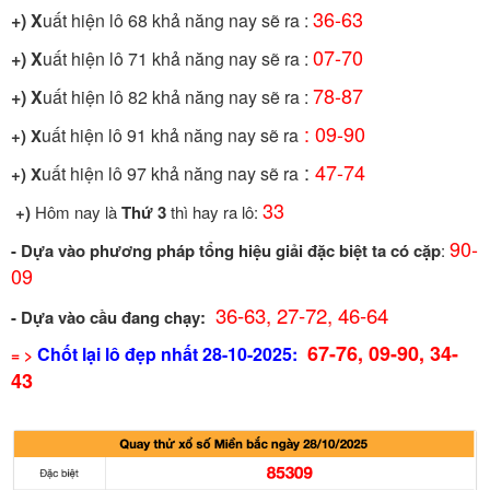
36-63
+) X
uất hiện lô 68 khả năng nay sẽ ra :
07-70
+) X
uất hiện lô 71 khả năng nay sẽ ra :
78-87
+) X
uất hiện lô 82 khả năng nay sẽ ra :
: 09-90
uất hiện lô 91 khả năng nay sẽ ra
+) X
:
47-74
uất hiện lô 97 khả năng nay sẽ ra
+) X
33
+)
Hôm nay là
Thứ 3
thì hay ra lô:
90-
- Dựa vào phương pháp tổng hiệu giải đặc biệt ta có cặp
:
09
36-63, 27-72, 46-64
- Dựa vào cầu đang chạy:
67-76, 09-90, 34-
Chốt lại lô đẹp nhất 28-10-2025:
= >
43