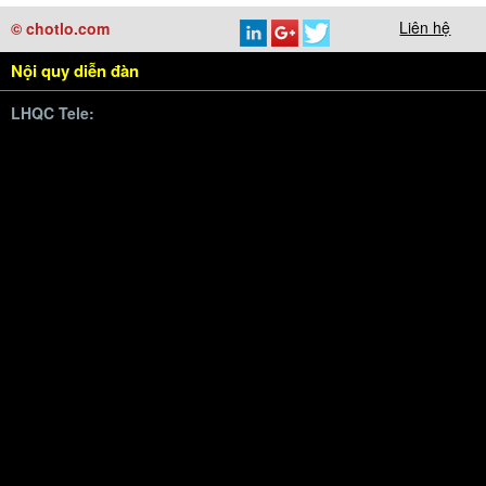
Liên hệ
© chotlo.com
Nội quy diễn đàn
LHQC Tele:
bomwin
vn88
https://mb66p.com/
78winnh.net
xem tructiepbongda
90 phút TV
KQBD
789club
bong88
https://mb66.date/
Fun88 mới nhất
FUN88
90 phút TV
789club
UG888
nhà cái Fun88
bắn cá đổi thưởng
go88
sunwin20
Fun88 thai
188M FUN
nhà cái Luck8
nhà cái UY88
On68
sunwin
bóng đá trực tiếp
Xem bóng đá Xoilac
Xôi lạc TV
78win
cm88
nhà cái Luck8
nhà cái UY88
Link Vào Fun88
qs88
Tài xỉu online
tỷ số vietscore
du lieu bong da
Hit Club
Hitclub
Hit Club
say88
kubet
Jun88
trực tiếp xoilac
trực tiếp Socolive TV
RakhoiTV
xem trực tiếp bóng đá
nohu90 com
siu88
sao789
KWIN
789club
bj888
JBO
Hit club
123B
SOI CAU
rikvip
b52club
soi kèo
nowgoal
tài xỉu online
soi cầu 247
soi cầu 247
789club