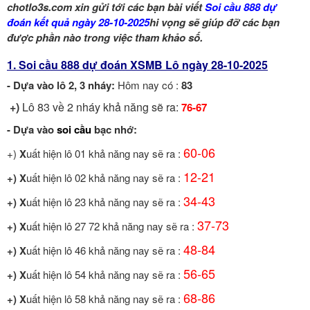
chotlo3s.com xin gửi tới các bạn bài viết
Soi cầu 888 dự
đoán kết quả ngày 28-10-2025
hi vọng sẽ giúp đỡ các bạn
được phần nào trong việc tham khảo số.
1.
Soi cầu 888
dự đoán XSMB Lô ngày 28-10-2025
- Dựa vào lô 2, 3 nháy:
Hôm nay có :
83
+)
Lô 83 về 2 nháy khả năng sẽ ra:
76-67
- Dựa vào
soi cầu
bạc nhớ:
60-06
+)
X
uất hiện lô 01 khả năng nay sẽ ra :
12-21
+) X
uất hiện lô 02 khả năng nay sẽ ra :
34-43
+) X
uất hiện lô 23 khả năng nay sẽ ra :
37-73
+) X
uất hiện lô 27 72 khả năng nay sẽ ra :
48-84
+) X
uất hiện lô 46 khả năng nay sẽ ra :
56-65
+) X
uất hiện lô 54 khả năng nay sẽ ra :
68-86
+) X
uất hiện lô 58 khả năng nay sẽ ra :