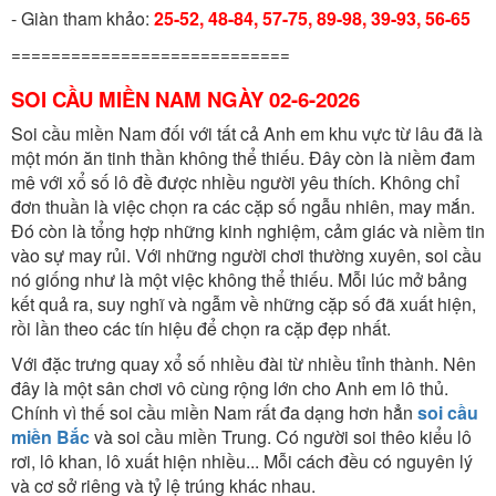
- Giàn tham khảo:
25-52, 48-84, 57-75, 89-98, 39-93, 56-65
============================
SOI CẦU MIỀN NAM NGÀY 02-6-2026
Soi cầu miền Nam đối với tất cả Anh em khu vực từ lâu đã là
một món ăn tinh thần không thể thiếu. Đây còn là niềm đam
mê với xổ số lô đề được nhiều người yêu thích. Không chỉ
đơn thuần là việc chọn ra các cặp số ngẫu nhiên, may mắn.
Đó còn là tổng hợp những kinh nghiệm, cảm giác và niềm tin
vào sự may rủi. Với những người chơi thường xuyên, soi cầu
nó giống như là một việc không thể thiếu. Mỗi lúc mở bảng
kết quả ra, suy nghĩ và ngẫm về những cặp số đã xuất hiện,
rồi lần theo các tín hiệu để chọn ra cặp đẹp nhất.
Với đặc trưng quay xổ số nhiều đài từ nhiều tỉnh thành. Nên
đây là một sân chơi vô cùng rộng lớn cho Anh em lô thủ.
Chính vì thế soi cầu miền Nam rất đa dạng hơn hẳn
soi cầu
miền Bắc
và soi cầu miền Trung. Có người soi thêo kiểu lô
rơi, lô khan, lô xuất hiện nhiều... Mỗi cách đều có nguyên lý
và cơ sở riêng và tỷ lệ trúng khác nhau.