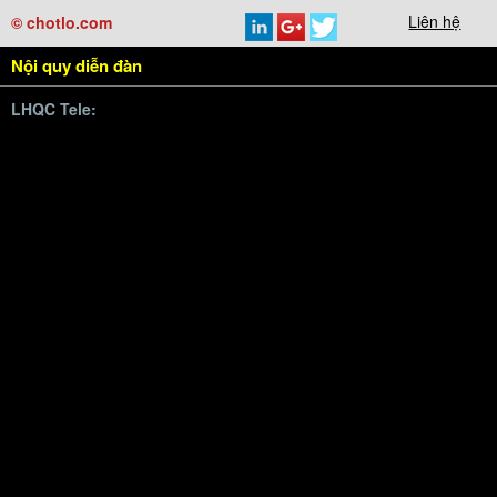
Liên hệ
© chotlo.com
Nội quy diễn đàn
LHQC Tele:
bomwin
vn88
https://mb66p.com/
78winnh.net
xem tructiepbongda
90 phút TV
KQBD
789club
bong88
https://mb66.date/
Fun88 mới nhất
FUN88
90 phút TV
789club
UG888
nhà cái Fun88
bắn cá đổi thưởng
go88
sunwin20
Fun88 thai
188M FUN
nhà cái Luck8
nhà cái UY88
On68
sunwin
bóng đá trực tiếp
Xem bóng đá Xoilac
Xôi lạc TV
78win
cm88
nhà cái Luck8
nhà cái UY88
Link Vào Fun88
qs88
Tài xỉu online
tỷ số vietscore
du lieu bong da
Hit Club
Hitclub
Hit Club
say88
kubet
Jun88
trực tiếp xoilac
trực tiếp Socolive TV
RakhoiTV
xem trực tiếp bóng đá
nohu90 com
siu88
sao789
KWIN
789club
bj888
JBO
Hit club
123B
SOI CAU
rikvip
b52club
soi kèo
nowgoal
tài xỉu online
soi cầu 247
soi cầu 247
789club