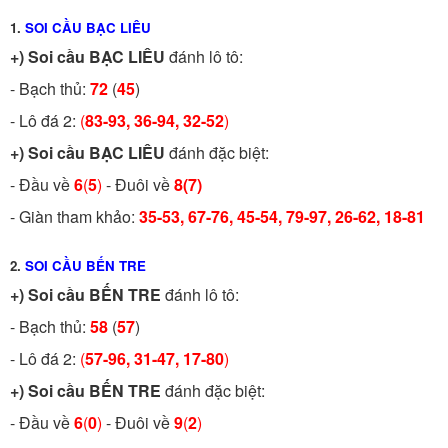
1.
SOI CẦU BẠC LIÊU
+)
Soi cầu BẠC LIÊU
đánh lô tô:
- Bạch thủ:
72
(
45
)
- Lô đá 2:
(
83-93, 36-94, 32-52
)
+)
Soi cầu BẠC LIÊU
đánh đặc biệt:
- Đầu về
6
(
5
)
- Đuôi về
8(7)
- Giàn tham khảo:
35-53, 67-76, 45-54, 79-97, 26-62, 18-81
2.
SOI CẦU BẾN TRE
+)
Soi cầu BẾN TRE
đánh lô tô:
- Bạch thủ:
58
(
57
)
- Lô đá 2:
(
57-96, 31-47, 17-80
)
+)
Soi cầu BẾN TRE
đánh đặc biệt:
- Đầu về
6
(
0
)
- Đuôi về
9
(
2
)