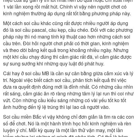
1 vài lần xong rồi mất hút. Chính vì vậy nên người chơi có
kinh nghiệm thường áp dụng rất tốt bằng phương pháp này.
Một cách soi cầu khác cũng rất được nhiều người áp dụng
đó là soi cầu pascal, càu kẹp, cầu chéo. Đối với các phương
pháp này thì nó mang tính kỹ thuật cao hơn những cách soi
cầu trên. Đòi hỏi người chơi phải có thời gian, kinh nghiệm
và theo dõi bảng kết quả trong khoảng nhiều ngày. Nhưng
một khi cầu chạy đúng thì cảm giác rất đã, vì cảm giác được
sự sung sướng khi những quy luật đó phát huy.
Cái hay ở soi cầu MB là cần sự cân bằng giữa cảm xúc và lý
trí. Ngoài việc biết cách soi cầu, phân tích kết quả thì việc
đưa ra quyết định đúng mới là đỉnh nhất. Có những cầu nhìn
rất sáng, cảm giác ăn rõ ràng những tâm lý lại run thì coi như
vứt. Còn những cầu kiểu sáng những có vài yếu tốt ko tốt
ảnh hưởng đến tỷ lệ trúng thì lại lao cả người vào.
Soi cầu miền Bắc vì vậy không chỉ đơn giản là tìm ra các con
số để chơi. Nó là một hành trình học hỏi kinh nghiệm và rèn
luyện ý chí. Mỗi kỳ quay là một lần thử vận may, một lần
kiểm chứng lại những gì mình đã phân tích. Có thể là hôm