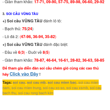
- Giàn tham khảo:
17-71, 09-90, 57-75, 89-98, 06-60, 29-92
3.
SOI CẦU VŨNG TÀU
+)
Soi cầu VŨNG TÀU
đánh lô tô:
- Bạch thủ:
75
(
24
)
- Lô đá 2:
(
47-96, 36-94, 35-82
)
+)
Soi cầu VŨNG TÀU
đánh đặc biệt:
- Đầu về
6
(
3
)
- Đuôi về
8
(
5
)
- Giàn tham khảo:
78-87, 46-64, 16-61, 28-82, 36-63, 58-85
Để tham gia diễn đàn soi cầu chém gió cùng các cao thủ
Click vào Đây
hãy
!
Tags:
soi cau
,
soi cau mb
,
soi cau mien bac
, soi cau mien
nam, soi cau mien trung, soi cau xo so, soi cau xsmb, soi cau
bach thu, soi cau rong bach kim