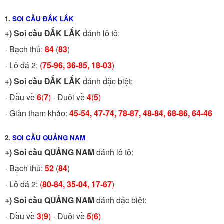
1.
SOI CẦU ĐẮK LẮK
+)
Soi cầu ĐẮK LẮK
đánh lô tô:
- Bạch thủ:
84
(
83
)
- Lô đá 2:
(
75-96, 36-85, 18-03
)
+)
Soi cầu ĐẮK LẮK
đánh đặc biệt:
- Đầu về
6
(
7
)
- Đuôi về
4
(
5
)
- Giàn tham khảo:
45-54, 47-74, 78-87, 48-84, 68-86, 64-46
2.
SOI CẦU QUẢNG NAM
+)
Soi cầu QUẢNG NAM
đánh lô tô:
- Bạch thủ:
52
(
84
)
- Lô đá 2:
(
80-84, 35-04, 17-67
)
+)
Soi cầu QUẢNG NAM
đánh đặc biệt:
- Đầu về
3
(
9
)
- Đuôi về
5
(
6
)