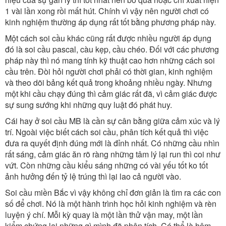
1 vài lần xong rồi mất hút. Chính vì vậy nên người chơi có
kinh nghiệm thường áp dụng rất tốt bằng phương pháp này.
Một cách soi cầu khác cũng rất được nhiều người áp dụng
đó là soi cầu pascal, càu kẹp, cầu chéo. Đối với các phương
pháp này thì nó mang tính kỹ thuật cao hơn những cách soi
cầu trên. Đòi hỏi người chơi phải có thời gian, kinh nghiệm
và theo dõi bảng kết quả trong khoảng nhiều ngày. Nhưng
một khi cầu chạy đúng thì cảm giác rất đã, vì cảm giác được
sự sung sướng khi những quy luật đó phát huy.
Cái hay ở soi cầu MB là cần sự cân bằng giữa cảm xúc và lý
trí. Ngoài việc biết cách soi cầu, phân tích kết quả thì việc
đưa ra quyết định đúng mới là đỉnh nhất. Có những cầu nhìn
rất sáng, cảm giác ăn rõ ràng những tâm lý lại run thì coi như
vứt. Còn những cầu kiểu sáng những có vài yếu tốt ko tốt
ảnh hưởng đến tỷ lệ trúng thì lại lao cả người vào.
Soi cầu miền Bắc vì vậy không chỉ đơn giản là tìm ra các con
số để chơi. Nó là một hành trình học hỏi kinh nghiệm và rèn
luyện ý chí. Mỗi kỳ quay là một lần thử vận may, một lần
kiểm chứng lại những gì mình đã phân tích. Có thể là hôm