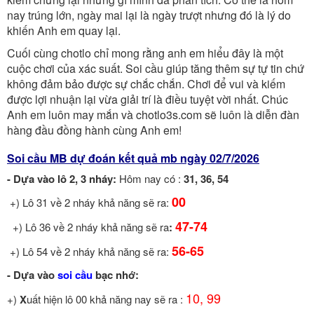
nay trúng lớn, ngày mai lại là ngày trượt nhưng đó là lý do
khiến Anh em quay lại.
Cuối cùng chotlo chỉ mong rằng anh em hiểu đây là một
cuộc chơi của xác suất. Soi cầu giúp tăng thêm sự tự tin chứ
không đảm bảo được sự chắc chắn. Chơi để vui và kiếm
được lợi nhuận lại vừa giải trí là điều tuyệt vời nhất. Chúc
Anh em luôn may mắn và chotlo3s.com sẽ luôn là diễn đàn
hàng đầu đồng hành cùng Anh em!
Soi cầu MB dự đoán kết quả mb
ngày 02/7/2026
- Dựa vào lô 2, 3 nháy:
Hôm nay có :
31, 36, 54
00
+)
Lô 31 về 2 nháy khả năng sẽ ra:
47-74
+)
Lô 36 về 2 nháy khả năng sẽ ra
:
56-65
+)
Lô 54 về 2 nháy khả năng sẽ ra
:
- Dựa vào
soi cầu
bạc nhớ:
10, 99
+)
X
uất hiện lô 00 khả năng nay sẽ ra :