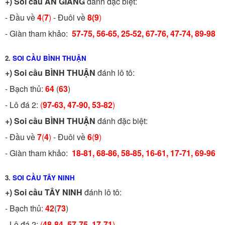
+)
Soi cầu AN GIANG
đánh đặc biệt:
- Đầu về
4
(
7
)
- Đuôi về
8(9
)
- Giàn tham khảo:
57-75, 56-65, 25-52, 67-76, 47-74, 89-98
2.
SOI CẦU BÌNH THUẬN
+)
Soi cầu BÌNH THUẬN
đánh lô tô:
- Bạch thủ:
64
(
63
)
- Lô đá 2:
(
97-63, 47-90, 53-82
)
+)
Soi cầu BÌNH THUẬN
đánh đặc biệt:
- Đầu về
7
(
4
)
- Đuôi về
6
(
9
)
- Giàn tham khảo:
18-81, 68-86, 58-85, 16-61, 17-71, 69-96
3.
SOI CẦU TÂY NINH
+)
Soi cầu TÂY NINH
đánh lô tô:
- Bạch thủ:
42
(
73
)
- Lô đá 2:
(
48-84, 57-75, 17-71
)