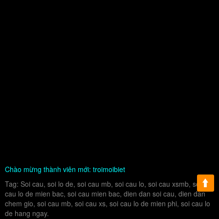
xem tructiepbongda
90 phút TV
KQBD
789club
bong88
https://mb66.date/
Fun88 mới nhất
FUN88
90 phút TV
789club
UG888
nhà cái Fun88
bắn cá đổi thưởng
go88
sunwin20
Fun88 thai
188M FUN
nhà cái Luck8
nhà cái UY88
On68
sunwin
bóng đá trực tiếp
Xem bóng đá Xoilac
Xôi lạc TV
78win
cm88
nhà cái Luck8
nhà cái UY88
Link Vào Fun88
qs88
Tài xỉu online
tỷ số vietscore
du lieu bong da
Hit Club
Hitclub
Hit Club
say88
kubet
Jun88
trực tiếp xoilac
trực tiếp Socolive TV
RakhoiTV
xem trực tiếp bóng đá
nohu90 com
siu88
sao789
KWIN
789club
bj888
JBO
Hit club
go88
SOI CAU
rikvip
b52club
soi kèo
nowgoal
tài xỉu online
soi cầu 247
soi cầu 247
789club
W88
k8cc
https://lovip24h.com/
b52club
soi cau chat
Chào mừng thành viên mới: troimoibiet
Tag: Soi cau, soi lo de, soi cau mb, soi cau lo, soi cau xsmb, soi
cau lo de mien bac, soi cau mien bac, dien dan soi cau, dien dan
chem gio, soi cau mb, soi cau xs, soi cau lo de mien phi, soi cau lo
de hang ngay.