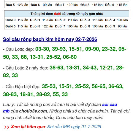
Soi cầu rồng bạch kim hôm nay 02-7-2026
03-30, 39-93, 15-51, 09-90, 23-32, 05-
-
Cầu Lotto đẹp:
50, 33, 88, 13-31, 25-52, 06-60
36-63, 13-31, 34-43, 12-21, 28-
-
Cầu Lotto 2 nháy đẹp:
82, 33
35-53, 15-51, 25-52, 56-65, 36-63,
-
Cầu Đặc biệt đẹp:
38-83, 18-81, 28-82, 55, 33
Lưu ý: Tất cả những con số trên là bài viết dự đoán
soi cau
mb
của
chotlo3s.com
, Không phải số chốt của admin, Tất cả chỉ
mang tính chất tham khảo, Chúc các bạn may mắn!
>> Xem lại hôm qua
:
Soi cầu MB ngày 01-7-2026