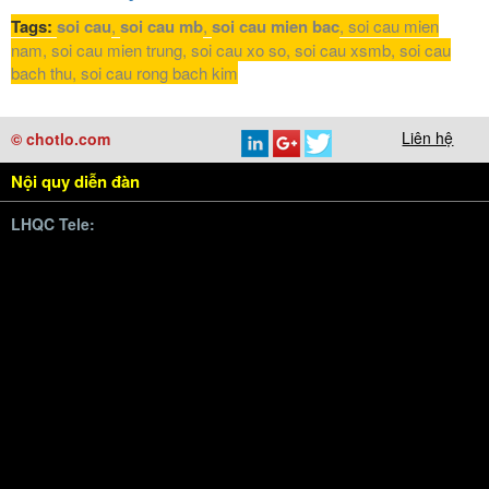
Tags:
soi cau
,
soi cau mb
,
soi cau mien bac
, soi cau mien
nam, soi cau mien trung, soi cau xo so, soi cau xsmb, soi cau
bach thu, soi cau rong bach kim
Liên hệ
© chotlo.com
Nội quy diễn đàn
LHQC Tele:
bomwin
vn88
https://mb66p.com/
78winnh.net
xem tructiepbongda
90 phút TV
KQBD
789club
bong88
https://mb66.date/
Fun88 mới nhất
FUN88
90 phút TV
789club
UG888
nhà cái Fun88
bắn cá đổi thưởng
go88
sunwin20
Fun88 thai
188M FUN
nhà cái Luck8
nhà cái UY88
On68
sunwin
bóng đá trực tiếp
Xem bóng đá Xoilac
Xôi lạc TV
78win
cm88
nhà cái Luck8
nhà cái UY88
Link Vào Fun88
qs88
Tài xỉu online
tỷ số vietscore
du lieu bong da
Hit Club