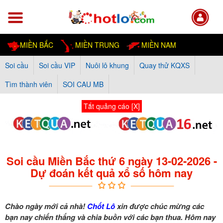
MIỀN BẮC
MIỀN TRUNG
MIỀN NAM
Soi cầu
Soi cầu VIP
Nuôi lô khung
Quay thử KQXS
Tìm thành viên
SOI CAU MB
Tắt quảng cáo [X]
Soi cầu Miền Bắc thứ 6 ngày 13-02-2026 -
Dự đoán kết quả xổ số hôm nay
Chào ngày mới cả nhà!
Chốt Lô
xin được chúc mừng các
bạn nay chiến thắng và chia buồn với các bạn thua. Hôm nay