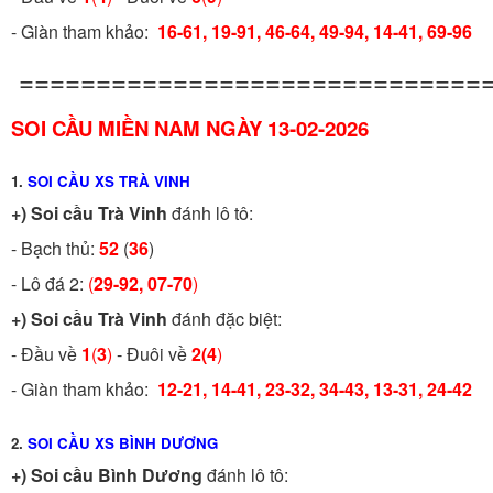
- Giàn tham khảo:
16-61, 19-91, 46-64, 49-94, 14-41, 69-96
==============================
SOI CẦU MIỀN NAM NGÀY 13-02-2026
1.
SOI CẦU XS TRÀ VINH
+)
Soi cầu Trà Vinh
đánh lô tô:
- Bạch thủ:
52
(
36
)
- Lô đá 2:
(
29-92, 07-70
)
+)
Soi cầu Trà Vinh
đánh đặc biệt:
- Đầu về
1
(
3
)
- Đuôi về
2(4
)
- Giàn tham khảo:
12-21, 14-41, 23-32, 34-43, 13-31, 24-42
2.
SOI CẦU XS BÌNH DƯƠNG
+)
Soi cầu Bình Dương
đánh lô tô: