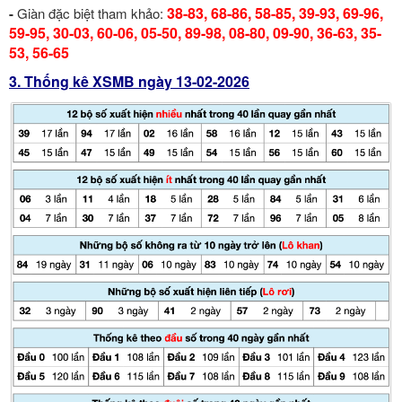
38-83, 68-86, 58-85, 39-93, 69-96,
-
Giàn đặc biệt tham khảo:
59-95, 30-03, 60-06, 05-50, 89-98, 08-80, 09-90, 36-63, 35-
53, 56-65
3. Thống kê XSMB ngày 13-02-2026