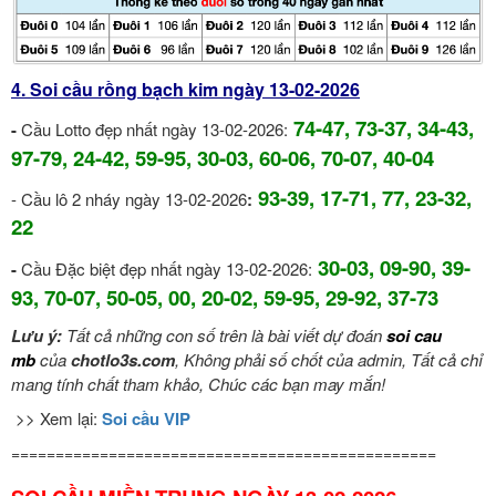
4. Soi cầu rồng bạch kim ngày 13-02-2026
74-47, 73-37, 34-43,
-
Cầu Lotto đẹp nhất ngày 13-02-2026:
97-79, 24-42, 59-95, 30-03, 60-06, 70-07, 40-04
93-39, 17-71, 77, 23-32,
- Cầu lô 2 nháy ngày 13-02-2026
:
22
30-03, 09-90, 39-
-
Cầu Đặc biệt đẹp nhất ngày 13-02-2026:
93, 70-07, 50-05, 00, 20-02, 59-95, 29-92, 37-73
Lưu ý:
Tất cả những con số trên là bài viết dự đoán
soi cau
mb
của
chotlo3s.com
, Không phải số chốt của admin, Tất cả chỉ
mang tính chất tham khảo, Chúc các bạn may mắn!
>> Xem lại:
Soi cầu VIP
================================================