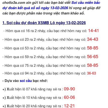
chotlo3s.com xin gửi tới các bạn bài viết
Soi cầu miền bắc
dự đoán kết quả xổ số ngày 13-02-2026
hi vọng sẽ giúp đỡ
các bạn được phần nào trong việc tham khảo số.
1.
Soi cầu
dự đoán XSMB Lô ngày 13-02-2026
14-41
- Hôm qua có 16 ra 2 nháy, cầu bạc nhớ hôm nay có:
34-43
- Hôm qua có 23 ra 2 nháy, cầu bạc nhớ hôm nay có:
58-85
- Hôm qua có 53 ra 2 nháy, cầu bạc nhớ hôm nay có:
56-65
- Hôm qua có 59 ra 2 nháy, cầu bạc nhớ hôm nay có:
58-85
- Hôm qua có 75 ra 2 nháy, cầu bạc nhớ hôm nay có:
- Hôm qua có 94 ra 2 nháy, cầu bạc nhớ hôm nay có:
36-63
- Dựa vào
soi cầu
bạc nhớ:
09-90
+) X
uất hiện lô 07 khả năng nay sẽ ra :
60-06
+) X
uất hiện lô 10 khả năng nay sẽ ra :
12-21
+) X
uất hiện lô 20 khả năng nay sẽ ra :