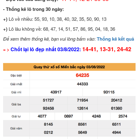
- Thống kê lô trong 30 ngày:
+)
Lô về nhiều: 55, 93, 10, 38, 40, 32, 35, 50, 90, 13
+)
Lô lâu không về: 68, 47, 14, 51, 57, 86, 95, 04, 18, 36
Để xem thêm thống kê, bạn vui lòng bấm vào
:
Thống kê kết quả
14-41, 13-31, 24-42
Chốt lại lô đẹp nhất 03/8/2022:
= >