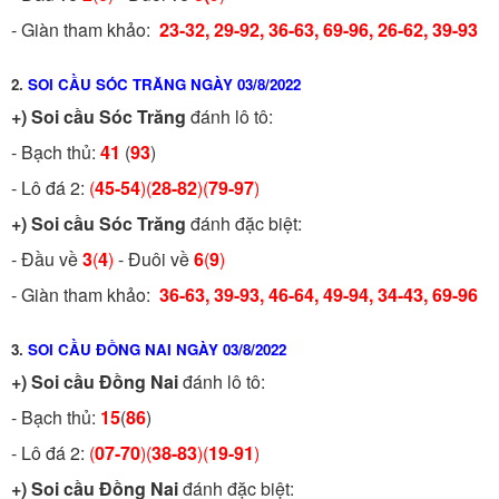
- Giàn tham khảo:
23-32, 29-92, 36-63, 69-96, 26-62, 39-93
2.
SOI CẦU SÓC TRĂNG NGÀY 03/8/2022
+)
Soi cầu Sóc Trăng
đánh lô tô:
- Bạch thủ:
41
(
93
)
- Lô đá 2:
(
45-54
)(
28-82
)(
79-97
)
+)
Soi cầu Sóc Trăng
đánh đặc biệt:
- Đầu về
3
(
4
)
- Đuôi về
6
(
9
)
- Giàn tham khảo:
36-63, 39-93, 46-64, 49-94, 34-43, 69-96
3.
SOI CẦU ĐỒNG NAI NGÀY 03/8/2022
+)
Soi cầu Đồng Nai
đánh lô tô:
- Bạch thủ:
15
(
86
)
- Lô đá 2:
(
07-70
)(
38-83
)(
19-91
)
+)
Soi cầu Đồng Nai
đánh đặc biệt: