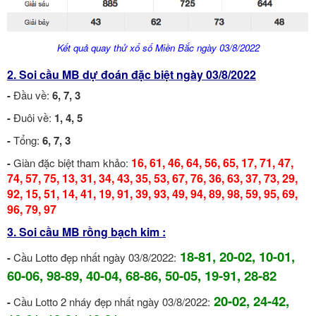
Kết quả quay thử xổ số Miền Bắc ngày 03/8/2022
2.
Soi cầu MB
dự đoán đặc biệt ngày 03/8/2022
-
Đầu về:
6, 7, 3
-
Đuôi về:
1, 4, 5
-
Tổng:
6, 7, 3
16, 61, 46, 64, 56, 65, 17, 71, 47,
-
Giàn đặc biệt tham khảo:
74, 57, 75, 13, 31, 34, 43, 35, 53, 67, 76, 36, 63, 37, 73, 29,
92, 15, 51, 14, 41, 19, 91, 39, 93, 49, 94, 89, 98, 59, 95, 69,
96, 79, 97
3.
Soi cầu MB rồng bạch kim
:
18-81, 20-02, 10-01,
-
Cầu Lotto đẹp nhất ngày 03/8/2022:
60-06, 98-89, 40-04, 68-86, 50-05, 19-91, 28-82
20-02, 24-42,
-
Cầu Lotto 2 nháy đẹp nhất ngày 03/8/2022: