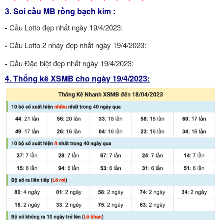
3.
Soi cầu MB rồng bạch kim
:
-
Cầu Lotto đẹp nhất ngày 19/4/2023:
-
Cầu Lotto 2 nháy đẹp nhất ngày 19/4/2023:
-
Cầu Đặc biệt đẹp nhất ngày 19/4/2023:
4.
Thống
kê XSMB cho ngày 19/4/2023: