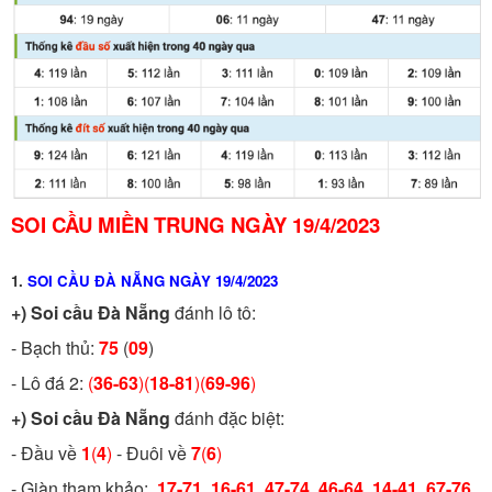
SOI CẦU MIỀN TRUNG NGÀY 19/4/2023
1.
SOI CẦU ĐÀ NẴNG NGÀY 19/4/2023
+)
Soi cầu Đà Nẵng
đánh lô tô:
- Bạch thủ:
75
(
09
)
- Lô đá 2:
(
36-63
)(
18-81
)(
69-96
)
+)
Soi cầu Đà Nẵng
đánh đặc biệt:
- Đầu về
1
(
4
)
- Đuôi về
7
(
6
)
- Giàn tham khảo:
17-71, 16-61, 47-74, 46-64, 14-41, 67-76