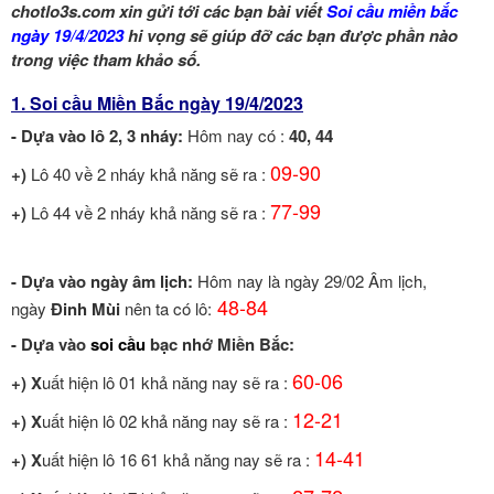
chotlo3s.com xin gửi tới các bạn bài viết
Soi cầu miền bắc
ngày 19/4/2023
hi vọng sẽ giúp đỡ các bạn được phần nào
trong việc tham khảo số.
1.
Soi cầu Miền Bắc
ngày 19/4/2023
- Dựa vào lô 2, 3 nháy:
Hôm nay có :
40, 44
09-90
+)
Lô 40 về 2 nháy khả năng sẽ ra :
77-99
+)
Lô 44 về 2 nháy khả năng sẽ ra :
- Dựa vào ngày âm lịch:
Hôm nay là ngày 29/02 Âm lịch,
48-84
ngày
Đinh Mùi
nên ta có lô:
- Dựa vào
soi cầu
bạc nhớ Miền Bắc:
60-06
+) X
uất hiện lô 01 khả năng nay sẽ ra :
12-21
+) X
uất hiện lô 02 khả năng nay sẽ ra :
14-41
+) X
uất hiện lô 16 61 khả năng nay sẽ ra :