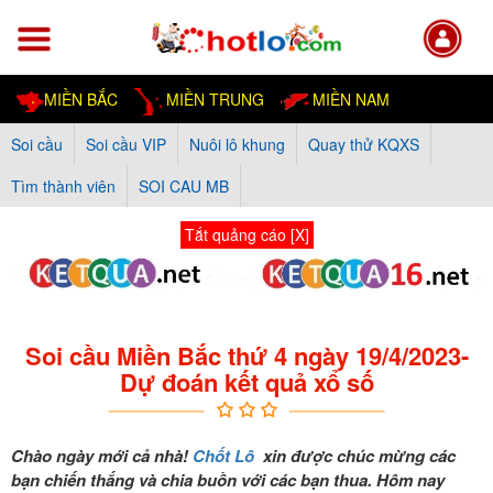
MIỀN BẮC
MIỀN TRUNG
MIỀN NAM
Soi cầu
Soi cầu VIP
Nuôi lô khung
Quay thử KQXS
Tìm thành viên
SOI CAU MB
Tắt quảng cáo [X]
Soi cầu Miền Bắc thứ 4 ngày 19/4/2023-
Dự đoán kết quả xổ số
Chào ngày mới cả nhà!
Chốt Lô
xin được chúc mừng các
bạn chiến thắng và chia buồn với các bạn thua. Hôm nay