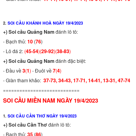
2.
SOI CẦU KHÁNH HOÀ NGÀY 19/4/2023
+)
Soi cầu Quảng Nam
đánh lô tô:
- Bạch thủ:
10
(
76
)
- Lô đá 2:
(
45-54
)(
29-92
)(
38-83
)
+)
Soi cầu Quảng Nam
đánh đặc biệt:
- Đầu về
3
(
1
)
- Đuôi về
7
(
4
)
- Giàn tham khảo:
37-73, 34-43, 17-71, 14-41, 13-31, 47-74
============================
SOI CẦU MIỀN NAM NGÀY 19/4/2023
1.
SOI CẦU CẦN THƠ NGÀY 19/4/2023
+)
Soi cầu Cần Thơ
đánh lô tô:
- Bạch thủ:
35
(
86
)