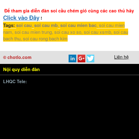
Để tham gia diễn đàn soi cầu chém gió cùng các cao thủ hãy
Click vào Đây
!
Tags:
soi cau
,
soi cau mb
,
soi cau mien bac
, soi cau mien
nam, soi cau mien trung, soi cau xo so, soi cau xsmb, soi cau
bach thu, soi cau rong bach kim
Liên hệ
© chotlo.com
Nội quy diễn đàn
LHQC Tele:
bomwin
vn88
https://mb66p.com/
78winnh.net
xem tructiepbongda
90 phút TV
KQBD
789club
bong88
https://mb66.date/
Fun88 mới nhất
FUN88
90 phút TV
789club
UG888
nhà cái Fun88
bắn cá đổi thưởng
go88
sunwin20
Fun88 thai
188M FUN
nhà cái Luck8
nhà cái UY88
On68
sunwin
bóng đá trực tiếp
Xem bóng đá Xoilac
Xôi lạc TV
78win
cm88