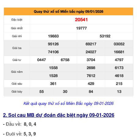
Kết quả quay thử xổ số Miền Bắc ngày 09-01-2026
2.
Soi cau MB
dự đoán đặc biệt ngày 09-01-2026
-
Đầu về:
8, 0, 4
-
Đuôi về:
5, 3, 9