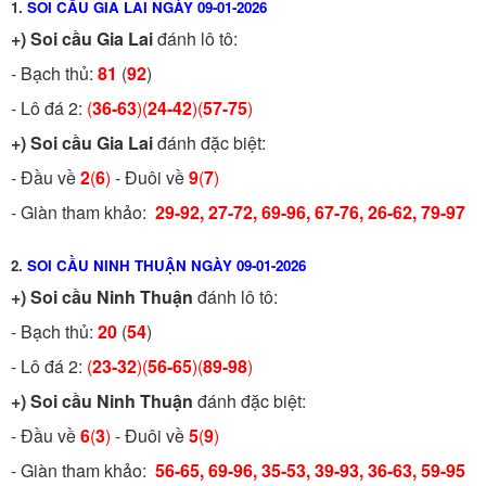
1.
SOI CẦU GIA LAI NGÀY 09-01-2026
+)
Soi cầu Gia Lai
đánh lô tô:
- Bạch thủ:
81
(
92
)
- Lô đá 2:
(
36-63
)(
24-42
)(
57-75
)
+)
Soi cầu Gia Lai
đánh đặc biệt:
- Đầu về
2
(
6
)
- Đuôi về
9
(
7
)
- Giàn tham khảo:
29-92, 27-72, 69-96, 67-76, 26-62, 79-97
2.
SOI CẦU NINH THUẬN NGÀY 09-01-2026
+)
Soi cầu Ninh Thuận
đánh lô tô:
- Bạch thủ:
20
(
54
)
- Lô đá 2:
(
23-32
)(
56-65
)(
89-98
)
+)
Soi cầu Ninh Thuận
đánh đặc biệt:
- Đầu về
6
(
3
)
- Đuôi về
5
(
9
)
- Giàn tham khảo:
56-65, 69-96, 35-53, 39-93, 36-63, 59-95