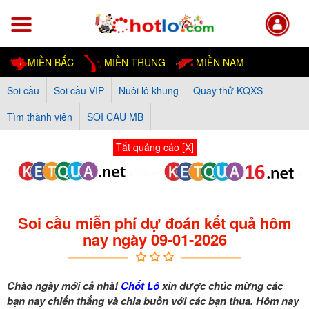
MIỀN BẮC
MIỀN TRUNG
MIỀN NAM
Soi cầu
Soi cầu VIP
Nuôi lô khung
Quay thử KQXS
Tìm thành viên
SOI CAU MB
Tắt quảng cáo [X]
Soi cầu miễn phí dự đoán kết quả hôm
nay ngày 09-01-2026
Chào ngày mới cả nhà!
Chốt Lô
xin được chúc mừng các
bạn nay chiến thắng và chia buồn với các bạn thua. Hôm nay