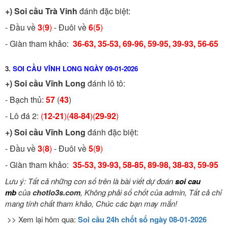
+)
Soi cầu Trà Vinh
đánh đặc biệt:
- Đầu về
3
(
9
)
- Đuôi về
6
(
5
)
- Giàn tham khảo:
36-63, 35-53, 69-96, 59-95, 39-93, 56-65
3.
SOI CẦU VĨNH LONG NGÀY 09-01-2026
+)
Soi cầu Vĩnh Long
đánh lô tô:
- Bạch thủ:
57
(
43
)
- Lô đá 2:
(
12-21
)(
48-84
)(
29-92
)
+)
Soi cầu Vĩnh Long
đánh đặc biệt:
- Đầu về
3
(
8
)
- Đuôi về
5
(
9
)
- Giàn tham khảo:
35-53, 39-93, 58-85, 89-98, 38-83, 59-95
Lưu ý: Tất cả những con số trên là bài viết dự đoán
soi cau
mb
của
chotlo3s.com
, Không phải số chốt của admin, Tất cả chỉ
mang tính chất tham khảo, Chúc các bạn may mắn!
>> Xem lại hôm qua:
Soi cầu 24h chốt số ngày 08-01-2026