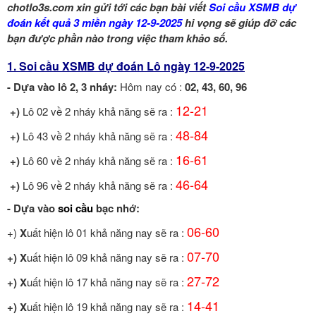
chotlo3s.com xin gửi tới các bạn bài viết
Soi cầu XSMB dự
đoán kết quả 3 miền ngày 12-9-2025
hi vọng sẽ giúp đỡ các
bạn được phần nào trong việc tham khảo số.
1.
Soi cầu XSMB
dự đoán Lô ngày 12-9-2025
- Dựa vào lô 2, 3 nháy:
Hôm nay có :
02, 43, 60, 96
12-21
+)
Lô 02 về 2 nháy khả năng sẽ ra :
48-84
+)
Lô 43 về 2 nháy khả năng sẽ ra :
16-61
+)
Lô 60 về 2 nháy khả năng sẽ ra :
46-64
+)
Lô 96 về 2 nháy khả năng sẽ ra :
- Dựa vào
soi cầu
bạc nhớ:
06-60
+)
X
uất hiện lô 01 khả năng nay sẽ ra :
07-70
+) X
uất hiện lô 09 khả năng nay sẽ ra :
27-72
+) X
uất hiện lô 17 khả năng nay sẽ ra :
14-41
+) X
uất hiện lô 19 khả năng nay sẽ ra :